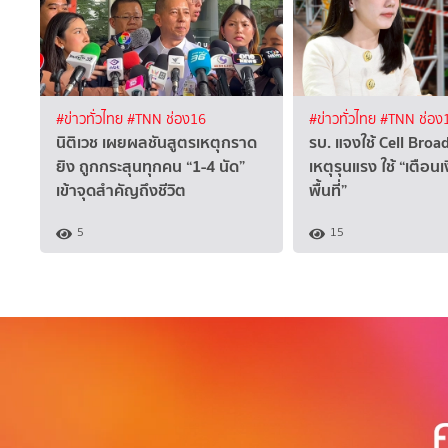
#ข่าวทั่วไทย
#TNN ช่อง16
#ข่าวทั่วไทย
#TNN ช่อง
นิติเวช เผยผลชันสูตรเหตุกราด
รบ. แจงใช้ Cell Broa
ยิง ถูกกระสุนทุกคน “1-4 นัด”
เหตุรุนแรง ใช้ “เตือน
เข้าจุดสำคัญถึงชีวิต
พื้นที่”
5
15