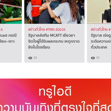
16
#ข่าวทั่วไทย
#TNN ช่อง16
#ข่าวทั่วไทย
#
dcast กรณี
รัฐบาลส่งทีม MCATT เยียวยา
รัฐบาล เร่ง
เงียบ–เจาะ
จิตใจผู้ได้รับผลกระทบ เหตุกราด
ระดับความ
ยิงในโรงเรียน
ทั่วประเทศ
12
11