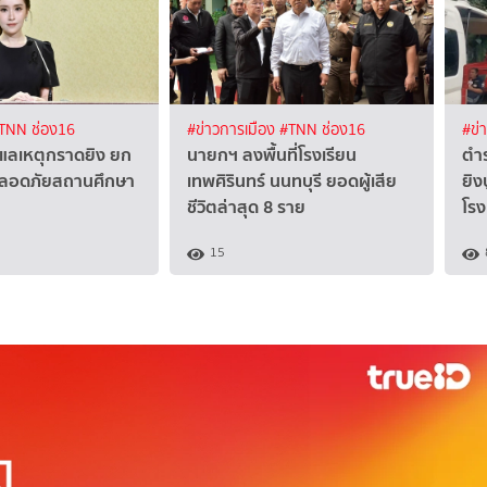
TNN ช่อง16
#ข่าวการเมือง
#TNN ช่อง16
#ข่
ดูแลเหตุกราดยิง ยก
นายกฯ ลงพื้นที่โรงเรียน
ตำร
ปลอดภัยสถานศึกษา
เทพศิรินทร์ นนทบุรี ยอดผู้เสีย
ยิง
ชีวิตล่าสุด 8 ราย
โรง
15