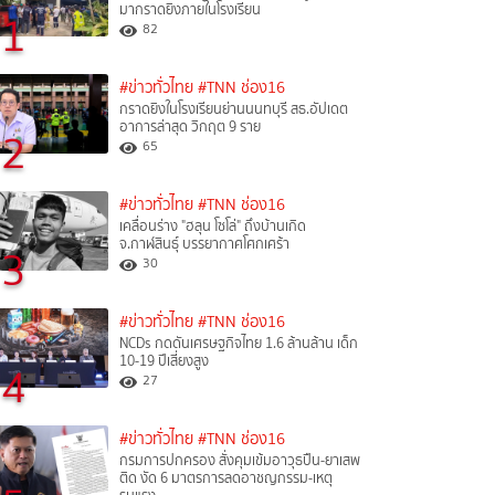
มากราดยิงภายในโรงเรียน
1
82
#ข่าวทั่วไทย
#TNN ช่อง16
กราดยิงในโรงเรียนย่านนนทบุรี สธ.อัปเดต
อาการล่าสุด วิกฤต 9 ราย
2
65
#ข่าวทั่วไทย
#TNN ช่อง16
เคลื่อนร่าง "ฮลุน โซโล่" ถึงบ้านเกิด
จ.กาฬสินธุ์ บรรยากาศโศกเศร้า
3
30
#ข่าวทั่วไทย
#TNN ช่อง16
NCDs กดดันเศรษฐกิจไทย 1.6 ล้านล้าน เด็ก
10-19 ปีเสี่ยงสูง
4
27
#ข่าวทั่วไทย
#TNN ช่อง16
กรมการปกครอง สั่งคุมเข้มอาวุธปืน-ยาเสพ
ติด งัด 6 มาตรการลดอาชญกรรม-เหตุ