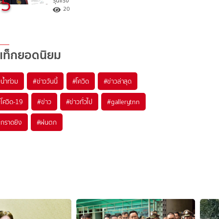
5
รุนแรง
20
แท็กยอดนิยม
#
น้ำท่วม
#
ข่าววันนี้
#
โควิด
#
ข่าวล่าสุด
#
โควิด-19
#
ข่าว
#
ข่าวทั่วไป
#
gallerytnn
#
กราดยิง
#
ฝนตก