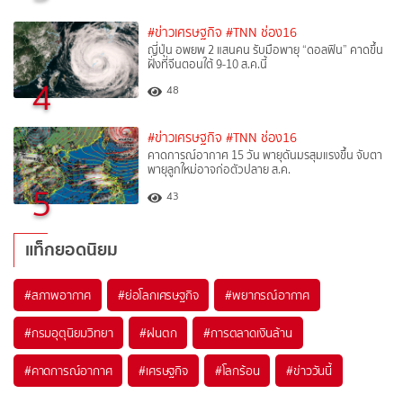
#ข่าวเศรษฐกิจ
#TNN ช่อง16
ญี่ปุ่น อพยพ 2 แสนคน รับมือพายุ “ดอลฟิน” คาดขึ้น
ฝั่งที่จีนตอนใต้ 9-10 ส.ค.นี้
4
48
#ข่าวเศรษฐกิจ
#TNN ช่อง16
คาดการณ์อากาศ 15 วัน พายุดันมรสุมแรงขึ้น จับตา
พายุลูกใหม่อาจก่อตัวปลาย ส.ค.
5
43
แท็กยอดนิยม
#
สภาพอากาศ
#
ย่อโลกเศรษฐกิจ
#
พยากรณ์อากาศ
#
กรมอุตุนิยมวิทยา
#
ฝนตก
#
การตลาดเงินล้าน
#
คาดการณ์อากาศ
#
เศรษฐกิจ
#
โลกร้อน
#
ข่าววันนี้