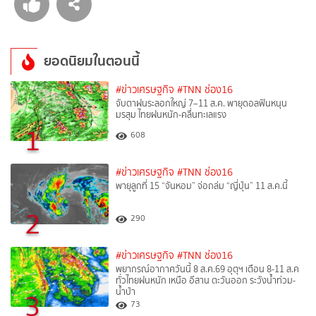
ยอดนิยมในตอนนี้
#ข่าวเศรษฐกิจ
#TNN ช่อง16
จับตาฝนระลอกใหญ่ 7–11 ส.ค. พายุดอลฟินหนุน
มรสุม ไทยฝนหนัก-คลื่นทะเลแรง
1
608
#ข่าวเศรษฐกิจ
#TNN ช่อง16
พายุลูกที่ 15 “จันหอม” จ่อถล่ม “ญี่ปุ่น” 11 ส.ค.นี้
2
290
#ข่าวเศรษฐกิจ
#TNN ช่อง16
พยากรณ์อากาศวันนี้ 8 ส.ค.69 อุตุฯ เตือน 8-11 ส.ค
ทั่วไทยฝนหนัก เหนือ อีสาน ตะวันออก ระวังน้ำท่วม-
น้ำป่า
3
73