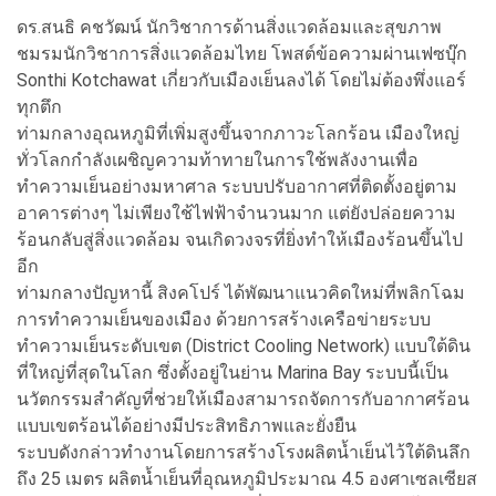
ดร.สนธิ คชวัฒน์ นักวิชาการด้านสิ่งแวดล้อมและสุขภาพ
ชมรมนักวิชาการสิ่งแวดล้อมไทย โพสต์ข้อความผ่านเฟซบุ๊ก
Sonthi Kotchawat เกี่ยวกับเมืองเย็นลงได้ โดยไม่ต้องพึ่งแอร์
ทุกตึก
ท่ามกลางอุณหภูมิที่เพิ่มสูงขึ้นจากภาวะโลกร้อน เมืองใหญ่
ทั่วโลกกำลังเผชิญความท้าทายในการใช้พลังงานเพื่อ
ทำความเย็นอย่างมหาศาล ระบบปรับอากาศที่ติดตั้งอยู่ตาม
อาคารต่างๆ ไม่เพียงใช้ไฟฟ้าจำนวนมาก แต่ยังปล่อยความ
ร้อนกลับสู่สิ่งแวดล้อม จนเกิดวงจรที่ยิ่งทำให้เมืองร้อนขึ้นไป
อีก
ท่ามกลางปัญหานี้ สิงคโปร์ ได้พัฒนาแนวคิดใหม่ที่พลิกโฉม
การทำความเย็นของเมือง ด้วยการสร้างเครือข่ายระบบ
ทำความเย็นระดับเขต (District Cooling Network) แบบใต้ดิน
ที่ใหญ่ที่สุดในโลก ซึ่งตั้งอยู่ในย่าน Marina Bay ระบบนี้เป็น
นวัตกรรมสำคัญที่ช่วยให้เมืองสามารถจัดการกับอากาศร้อน
แบบเขตร้อนได้อย่างมีประสิทธิภาพและยั่งยืน
ระบบดังกล่าวทำงานโดยการสร้างโรงผลิตน้ำเย็นไว้ใต้ดินลึก
ถึง 25 เมตร ผลิตน้ำเย็นที่อุณหภูมิประมาณ 4.5 องศาเซลเซียส