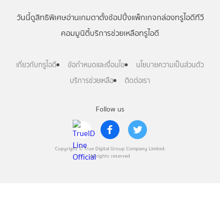
วันนี้
ดู
สิทธิพิเศษ
อ่าน
เกม
ตาตั้ง
ช้อปปิ้ง
แพ็กเกจ
กล่องทรูไอดีทีวี
คอมมูนิตี้
บริการช่วยเหลือทรูไอดี
เกี่ยวกับทรูไอดี
ข้อกำหนดและเงื่อนไข
นโยบายความเป็นส่วนตัว
บริการช่วยเหลือ
ติดต่อเรา
Follow us
Copyright © True Digital Group Company Limited.
All rights reserved