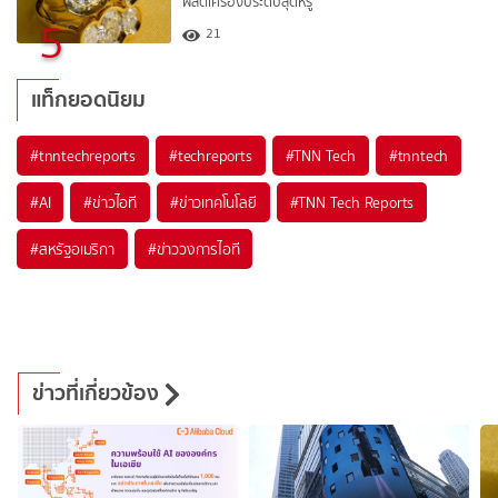
ผลิตเครื่องประดับสุดหรู
5
21
แท็กยอดนิยม
#
tnntechreports
#
techreports
#
TNN Tech
#
tnntech
#
AI
#
ข่าวไอที
#
ข่าวเทคโนโลยี
#
TNN Tech Reports
#
สหรัฐอเมริกา
#
ข่าววงการไอที
ข่าวที่เกี่ยวข้อง