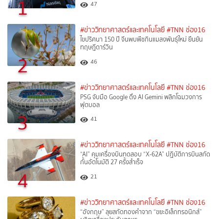
1
47
#ข่าววิทยาศาสตร์และเทคโนโลยี
#TNN ช่อง16
ไขปริศนา 150 ปี จีนพบพืชกินแมลงพันธุ์ใหม่ ยืนยัน
ทฤษฎีดาร์วิน
2
46
#ข่าววิทยาศาสตร์และเทคโนโลยี
#TNN ช่อง16
PSG จับมือ Google ดึง AI Gemini พลิกโฉมวงการ
ฟุตบอล
3
41
#ข่าววิทยาศาสตร์และเทคโนโลยี
#TNN ช่อง16
“AI” คุมเครื่องบินทดสอบ “X-62A” ปฏิบัติการบินสกัด
กั้นอัตโนมัติ 27 ครั้งสำเร็จ
4
21
#ข่าววิทยาศาสตร์และเทคโนโลยี
#TNN ช่อง16
“อังกฤษ” ลุยสกัดทองคำจาก “ขยะอิเล็กทรอนิกส์”