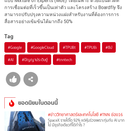
แบบ Mixture of Experts (MoE) โดยเฉพาะ ด้วยแบนด์วิดท์
การเชื่อมต่อที่เร็วขึ้นเป็นเท่าตัว และโครงสร้าง Boardfly จึง
สามารถปรับปรุงความหน่วงแฝงสำหรับงานที่ต้องการการ
สื่อสารอย่างเข้มข้นได้มากถึง 50%
Tag
#
Google
#
GoogleCloud
#
TPU8t
#
TPU8i
#
ซิป
#
AI
#
ปัญญาประดิษฐ์
#
tnntech
ยอดนิยมในตอนนี้
#ข่าววิทยาศาสตร์และเทคโนโลยี
#TNN ช่อง16
SpaceX รายได้โต 92% แต่หุ้นร่วงเพราะทุ่มกับ AI มาก
ไป มีธุรกิจเดียวที่ได้กำไร ?