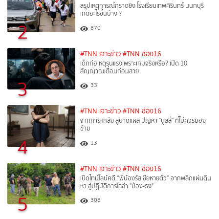
สรุปเหตุการณ์กราดยิง โรงเรียนเทพศิรินทร์ นนทบุรี
เกิดอะไรขึ้นบ้าง ?
2
870
#TNN เจาะข่าว
#TNN ช่อง16
เด็กก่อเหตุรุนแรงเพราะเกมจริงหรือ? เปิด 10
สัญญาณเตือนก่อนสาย
3
33
#TNN เจาะข่าว
#TNN ช่อง16
จากการแกล้ง สู่บาดแผล ปัญหา "บูลลี่" ที่ไม่ควรมอง
ข้าม
4
13
#TNN เจาะข่าว
#TNN ช่อง16
เปิดไทม์ไลน์คดี “พี่น้องรัสเซียหายตัว” จากพลิกแผ่นดิน
หา สู่ปฏิบัติการไล่ล่า "ป๋อง-ธง"
5
308