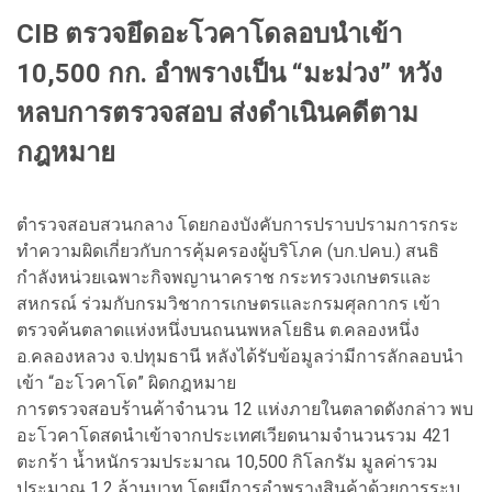
CIB ตรวจยึดอะโวคาโดลอบนำเข้า
10,500 กก. อำพรางเป็น “มะม่วง” หวัง
หลบการตรวจสอบ ส่งดำเนินคดีตาม
กฎหมาย
ตำรวจสอบสวนกลาง โดยกองบังคับการปราบปรามการกระ
ทำความผิดเกี่ยวกับการคุ้มครองผู้บริโภค (บก.ปคบ.) สนธิ
กำลังหน่วยเฉพาะกิจพญานาคราช กระทรวงเกษตรและ
สหกรณ์ ร่วมกับกรมวิชาการเกษตรและกรมศุลกากร เข้า
ตรวจค้นตลาดแห่งหนึ่งบนถนนพหลโยธิน ต.คลองหนึ่ง
อ.คลองหลวง จ.ปทุมธานี หลังได้รับข้อมูลว่ามีการลักลอบนำ
เข้า “อะโวคาโด” ผิดกฎหมาย
การตรวจสอบร้านค้าจำนวน 12 แห่งภายในตลาดดังกล่าว พบ
อะโวคาโดสดนำเข้าจากประเทศเวียดนามจำนวนรวม 421
ตะกร้า น้ำหนักรวมประมาณ 10,500 กิโลกรัม มูลค่ารวม
ประมาณ 1.2 ล้านบาท โดยมีการอำพรางสินค้าด้วยการระบุ