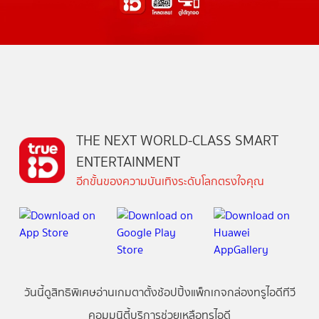
THE NEXT WORLD-CLASS SMART
ENTERTAINMENT
อีกขั้นของความบันเทิงระดับโลกตรงใจคุณ
วันนี้
ดู
สิทธิพิเศษ
อ่าน
เกม
ตาตั้ง
ช้อปปิ้ง
แพ็กเกจ
กล่องทรูไอดีทีวี
คอมมูนิตี้
บริการช่วยเหลือทรูไอดี