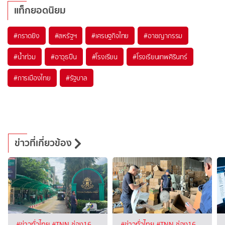
แท็กยอดนิยม
#
กราดยิง
#
สหรัฐฯ
#
เศรษฐกิจไทย
#
อาชญากรรม
#
น้ำท่วม
#
อาวุธปืน
#
โรงเรียน
#
โรงเรียนเทพศิรินทร์
#
การเมืองไทย
#
รัฐบาล
ข่าวที่เกี่ยวข้อง
#ข่าวทั่วไทย
#TNN ช่อง16
#ข่าวทั่วไทย
#TNN ช่อง16