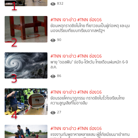
1
832
#TNN เจาะข่าว
#TNN ช่อง16
ย้อนเหตุกราดยิงในไทย ที่เยาวชนเป็นผู้ก่อเหตุ และมุม
มองเปรียบเทียบบทเรียนจากสหรัฐฯ
2
90
#TNN เจาะข่าว
#TNN ช่อง16
พายุ "ดอลฟิน" จ่อจีน-ไต้หวัน ไทยเตือนฝนหนัก 6-9
ส.ค.
3
86
#TNN เจาะข่าว
#TNN ช่อง16
ย้อนรอยโศกนาฏกรรม กราดยิงในรั้วโรงเรียนไทย
ความสูญเสียที่ไม่อาจลืม
4
27
#TNN เจาะข่าว
#TNN ช่อง16
แรงงานกัมพูชาหายหลายแสน ผู้ลี้ภัยเมียนมาเข้าแทน