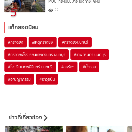
MOU ไทย-เมียนมาจะเปิดทางแค่ไหน
5
22
แท็กยอดนิยม
#
กราดยิง
#
เหตุกราดยิง
#
กราดยิงนนทบุรี
#
กราดยิงโรงเรียนเทพศิรินทร์ นนทบุรี
#
เทพศิรินทร์ นนทบุรี
#
โรงเรียนเทพศิรินทร์ นนทบุรี
#
สหรัฐฯ
#
น้ำท่วม
#
อาชญากรรม
#
อาวุธปืน
ข่าวที่เกี่ยวข้อง