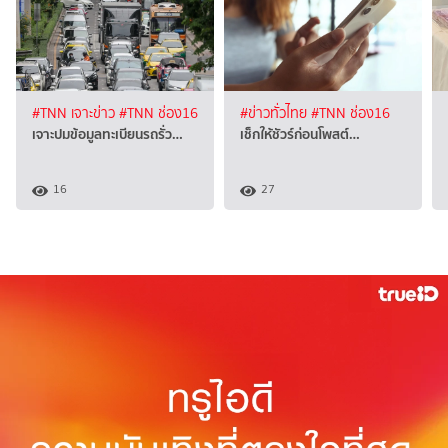
#TNN เจาะข่าว
#TNN ช่อง16
#ข่าวทั่วไทย
#TNN ช่อง16
เจาะปมข้อมูลทะเบียนรถรั่ว…
เช็กให้ชัวร์ก่อนโพสต์…
16
27