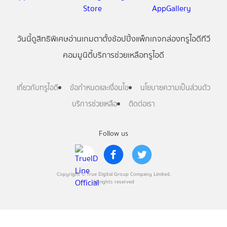
วันนี้
ดู
สิทธิพิเศษ
อ่าน
เกม
ตาตั้ง
ช้อปปิ้ง
แพ็กเกจ
กล่องทรูไอดีทีวี
คอมมูนิตี้
บริการช่วยเหลือทรูไอดี
เกี่ยวกับทรูไอดี
ข้อกำหนดและเงื่อนไข
นโยบายความเป็นส่วนตัว
บริการช่วยเหลือ
ติดต่อเรา
Follow us
Copyright © True Digital Group Company Limited.
All rights reserved