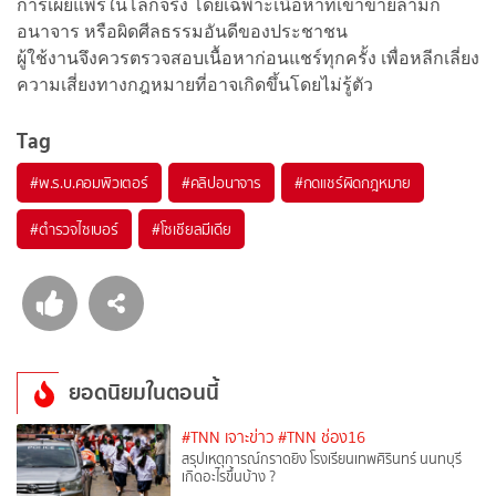
การเผยแพร่ในโลกจริง โดยเฉพาะเนื้อหาที่เข้าข่ายลามก
อนาจาร หรือผิดศีลธรรมอันดีของประชาชน
ผู้ใช้งานจึงควรตรวจสอบเนื้อหาก่อนแชร์ทุกครั้ง เพื่อหลีกเลี่ยง
ความเสี่ยงทางกฎหมายที่อาจเกิดขึ้นโดยไม่รู้ตัว
Tag
#
พ.ร.บ.คอมพิวเตอร์
#
คลิปอนาจาร
#
กดแชร์ผิดกฎหมาย
#
ตำรวจไซเบอร์
#
โซเชียลมีเดีย
ยอดนิยมในตอนนี้
#TNN เจาะข่าว
#TNN ช่อง16
สรุปเหตุการณ์กราดยิง โรงเรียนเทพศิรินทร์ นนทบุรี
เกิดอะไรขึ้นบ้าง ?