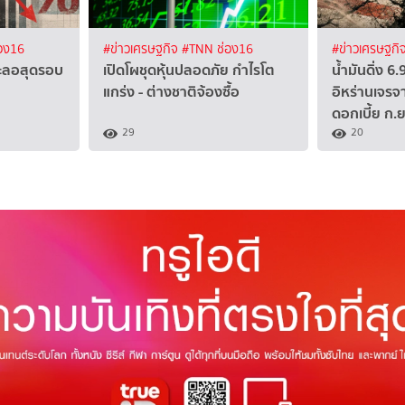
อง16
#ข่าวเศรษฐกิจ
#TNN ช่อง16
#ข่าวเศรษฐกิ
 ชะลอสุดรอบ
เปิดโผชุดหุ้นปลอดภัย กำไรโต
น้ำมันดิ่ง 6
แกร่ง - ต่างชาติจ้องซื้อ
อิหร่านเจรจ
ดอกเบี้ย ก.ย
29
20