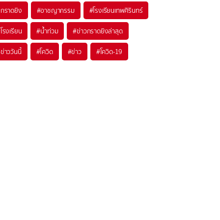
#
กราดยิง
#
อาชญากรรม
#
โรงเรียนเทพศิรินทร์
#
โรงเรียน
#
น้ำท่วม
#
ข่าวกราดยิงล่าสุด
#
ข่าววันนี้
#
โควิด
#
ข่าว
#
โควิด-19