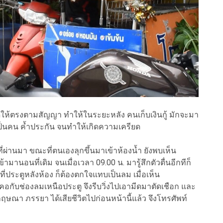
ค่างวดให้ตรงตามสัญญา ทำให้ในระยะหลัง คนเก็บเงินกู้ มักจะมา
ป็นคน ค้ำประกัน จนทำให้เกิดความเครียด
ี่ผ่านมา ขณะที่ตนเองลุกขึ้นมาเข้าห้องน้ำ ยังพบเห็น
านอนที่เดิม จนเมื่อเวลา 09.00 น. มารู้สึกตัวตื่นอีกทีก็
่ประตูหลังห้อง ก็ต้องตกใจแทบเป็นลม เมื่อเห็น
อกับช่องลมเหนือประตู จึงรีบวิ่งไปเอามีดมาตัดเชือก และ
ฤษณา ภรรยา ได้เสียชีวิตไปก่อนหน้านี้แล้ว จึงโทรศัพท์