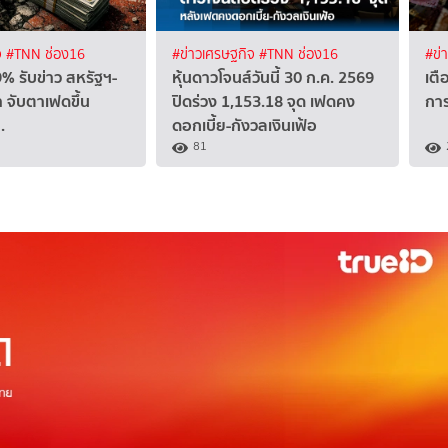
จ
#TNN ช่อง16
#ข่าวเศรษฐกิจ
#TNN ช่อง16
#ข่
.9% รับข่าว สหรัฐฯ-
หุ้นดาวโจนส์วันนี้ 30 ก.ค. 2569
เตื
า จับตาเฟดขึ้น
ปิดร่วง 1,153.18 จุด เฟดคง
กา
.
ดอกเบี้ย-กังวลเงินเฟ้อ
81