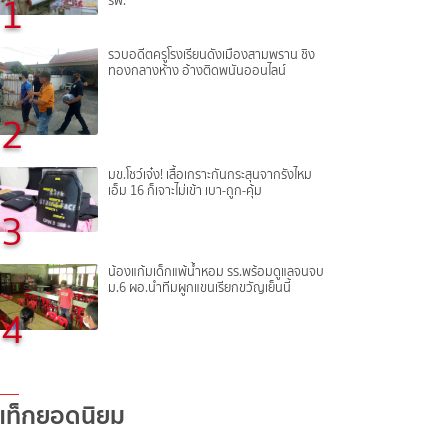
1
รพ.
รวบอดีตครูโรงเรียนดังเมืองสามพราน ชิง
ทองกลางห้าง อ้างติดพนันออนไลน์
2
มข.โชว์เจ๋ง! เสื้อเกราะกันกระสุนจากรังไหม
เอ็ม 16 ก็เจาะไม่เข้า เบา-ถูก-คุ้ม
3
น้องแก้มเด็กแพ้น้ำหอม รร.พร้อมดูแลจนจบ
ม.6 ผอ.นำทีมผูกแขนเรียกขวัญเย็นนี้
4
แท็กยอดนิยม