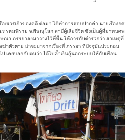
้อยเวรเจ้าของคดี ต่อมา ได้ทำการสอบปากคำ นายเรืองยศ
อ.หรหมพิราม จ.พิษณุโลก สามีผู้เสียชีวิต ซึ่งเป็นผู้ที่มาพบศพ
ษณา ภรรยาลงมาวางไว้ที่พื้น ให้การกับตำรวจว่า สาเหตุที่
่าตัวตาย น่าจะมาจากเรื่องที่ ภรรยา ที่ปัจจุบันประกอบ
ไป เคยบอกกับตนว่า ได้ไปค้ำเงินกู้นอกระบบให้กับเพื่อน