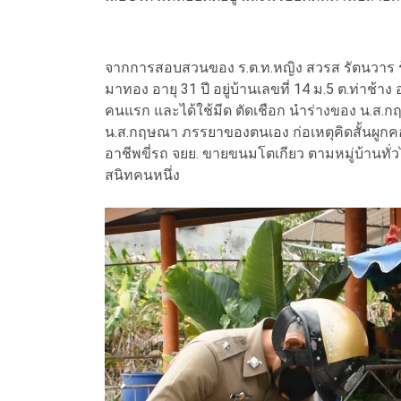
จากการสอบสวนของ ร.ต.ท.หญิง สวรส รัตนวาร ร
มาทอง อายุ 31 ปี อยู่บ้านเลขที่ 14 ม.5 ต.ท่าช้าง 
คนแรก และได้ใช้มีด ตัดเชือก นำร่างของ น.ส.กฤ
น.ส.กฤษณา ภรรยาของตนเอง ก่อเหตุคิดสั้นผูกคอฆ
อาชีพขี่รถ จยย. ขายขนมโตเกียว ตามหมู่บ้านทั่ว
สนิทคนหนึ่ง