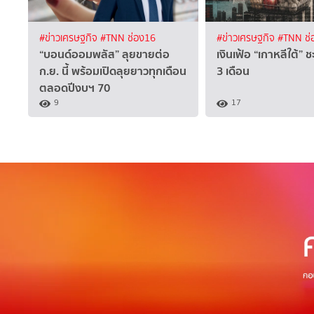
#ข่าวเศรษฐกิจ
#TNN ช่อง16
#ข่าวเศรษฐกิจ
#TNN ช่
“บอนด์ออมพลัส” ลุยขายต่อ
เงินเฟ้อ “เกาหลีใต้”
ก.ย. นี้ พร้อมเปิดลุยยาวทุกเดือน
3 เดือน
ตลอดปีงบฯ 70
9
17