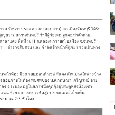
 สวรส รัตนวาร รอง สว.สส.(สอบสวน) สภ.เมืองจันทบุรี ได้รับ
ัญญูธรรมสถานจันทบุรี ว่ามีผู้ก่อเหตุ ผูกคอฆ่าตัวตาย
าแดง พื้นที่ ม.11 ต.คลองนารายณ์ อ.เมือง จ.จันทบุรี
ฯ , ตำรวจสืบสวน และ กำลังเจ้าหน้าที่กู้ภัยฯ ร่วมเดินทาง
ด้านหน้าห้อง มีรถ จยย.ฮอนด้าเวฟ สีแดง ดัดแปลงใส่พ่วงข้าง
รวจสอบภายในห้อง พบศพของ น.ส.กฤษณา เจริญรัมย์ อายุ
แกลง จ.ระยอง อยู่ในสภาพนั่งคุดคู้อยู่ประตูหลังห้องเช่า
แน่น ซึ่งจากการตรวจชันสูตร ของแพทย์เบื้องต้น
ประมาณ 2-3 ชั่วโมง