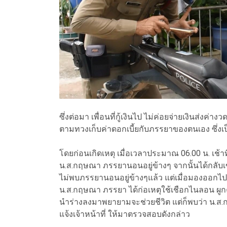
ซึ่งต่อมา เพื่อนที่กู้เงินไป ไม่ค่อยจ่ายเงินส่ง
ตามทวงเก็บค่าดอกเบี้ยกับภรรยาของตนเอง ซึ่งเ
โดยก่อนเกิดเหตุ เมื่อเวลาประมาณ 06.00 น. เช้าท
น.ส.กฤษณา ภรรยานอนอยู่ข้างๆ จากนั้นได้กลับเข้าม
ไม่พบภรรยานอนอยู่ข้างๆแล้ว แต่เมื่อมองออกไปที
น.ส.กฤษณา ภรรยา ได้ก่อเหตุใช้เชือกไนลอน ผูกค
นำร่างลงมาพยายามจะช่วยชีวิต แต่ก็พบว่า น.ส.ก
แจ้งเจ้าหน้าที่ ให้มาตรวจสอบดังกล่าว