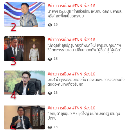
#ข่าวการเมือง
#TNN ช่อง16
นายกฯ Kick Off “ไทยช่วยไทย เพิ่มทุน ดอกเบี้ยคนละ
ครึ่ง” ลดพึ่งหนี้นอกระบบ
2
16
#ข่าวการเมือง
#TNN ช่อง16
"บิ๊กดุลย์" ลุยปฏิรูปกองทัพยุคใหม่ ยกระดับคุณภาพ
ชีวิตทหารชายแดน เปลี่ยนกองทัพ "ผู้ซื้อ" สู่ "ผู้ผลิต"
3
15
#ข่าวการเมือง
#TNN ช่อง16
มท.4 ย้ำทุจริตสอบท้องถิ่น ต้องเดินหน้าตรวจสอบถึง
ต้นตอ-คนโกงต้องรับผิด
4
13
#ข่าวการเมือง
#TNN ช่อง16
"เอกนิติ" ลุยอุ้ม SME ชุดใหญ่ ผนึกแบงค์รัฐ เติมทุน-
ปิดหนี้
5
13