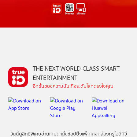
THE NEXT WORLD-CLASS SMART
ENTERTAINMENT
อีกขั้นของความบันเทิงระดับโลกตรงใจคุณ
วันนี้
ดู
สิทธิพิเศษ
อ่าน
เกม
ตาตั้ง
ช้อปปิ้ง
แพ็กเกจ
กล่องทรูไอดีทีวี