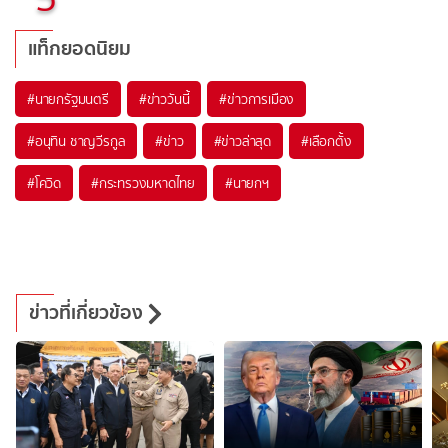
แท็กยอดนิยม
#
นายกรัฐมนตรี
#
ข่าววันนี้
#
ข่าวการเมือง
#
อนุทิน ชาญวีรกูล
#
ข่าว
#
ข่าวล่าสุด
#
เลือกตั้ง
#
โควิด
#
กระทรวงมหาดไทย
#
นายกฯ
ข่าวที่เกี่ยวข้อง