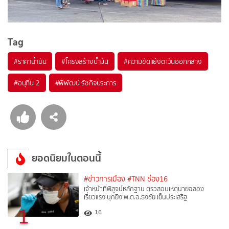
Tag
#
ราคาน้ำมัน
#
โครงสร้างน้ำมัน
#
ความขัดแย้งตะวันออกกลาง
#
อนุทิน 2
#
พิพัฒน์ รัชกิจประการ
ยอดนิยมในตอนนี้
#ข่าวการเมือง
#TNN ช่อง16
เจ้าหน้าที่พิสูจน์หลักฐาน ตรวสอบเหตุนายฉลอง
เรี่ยวแรง บุกยิง พ.ต.อ.ธงชัย เย็นประเสริฐ
1
16