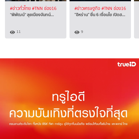
#ข่าวทั่วไทย
#TNN ช่อง16
#ข่าวเศรษฐกิจ
#TNN ช่อง16
“พิพัฒน์“ ลุยเมืองจันทน์…
"อิหร่าน" ยื่น 6 เงื่อนไข เปิดฮ…
11
9