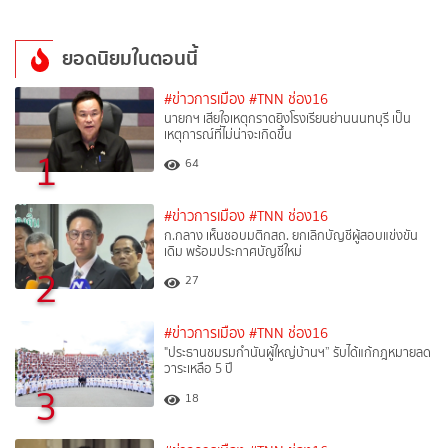
ยอดนิยมในตอนนี้
#ข่าวการเมือง
#TNN ช่อง16
นายกฯ เสียใจเหตุกราดยิงโรงเรียนย่านนนทบุรี เป็น
เหตุการณ์ที่ไม่น่าจะเกิดขึ้น
1
64
#ข่าวการเมือง
#TNN ช่อง16
ก.กลาง เห็นชอบมติกสถ. ยกเลิกบัญชีผู้สอบแข่งขัน
เดิม พร้อมประกาศบัญชีใหม่
2
27
#ข่าวการเมือง
#TNN ช่อง16
"ประธานชมรมกำนันผู้ใหญ่บ้านฯ” รับได้แก้กฎหมายลด
วาระเหลือ 5 ปี
3
18