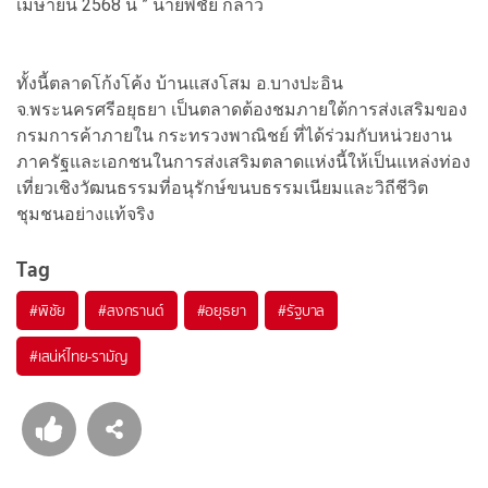
เมษายน 2568 นี้ ” นายพิชัย กล่าว
ทั้งนี้ตลาดโก้งโค้ง บ้านแสงโสม อ.บางปะอิน
จ.พระนครศรีอยุธยา เป็นตลาดต้องชมภายใต้การส่งเสริมของ
กรมการค้าภายใน กระทรวงพาณิชย์ ที่ได้ร่วมกับหน่วยงาน
ภาครัฐและเอกชนในการส่งเสริมตลาดแห่งนี้ให้เป็นแหล่งท่อง
เที่ยวเชิงวัฒนธรรมที่อนุรักษ์ขนบธรรมเนียมและวิถีชีวิต
ชุมชนอย่างแท้จริง
Tag
#
พิชัย
#
สงกรานต์
#
อยุธยา
#
รัฐบาล
#
เสน่ห์ไทย-รามัญ