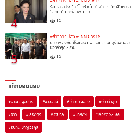
#ข่าวการเมือง
#TNN ช่อง16
รัฐบาลรอประเมิน "ไทยช่วยไทย" เฟสแรก "ศุภจี" เผยรอ
"เอกนิติ" เคาะก่อนชง ครม.
4
12
#ข่าวการเมือง
#TNN ช่อง16
นายกฯ ลงพื้นที่โรงเรียนเทพศิรินทร์ นนทบุรี ยอดผู้เสีย
ชีวิตล่าสุด 8 ราย
5
12
แท็กยอดนิยม
#
นายกรัฐมนตรี
#
ข่าววันนี้
#
ข่าวการเมือง
#
ข่าวล่าสุด
#
ข่าว
#
เลือกตั้ง
#
รัฐบาล
#
นายกฯ
#
เลือกตั้ง2569
#
อนุทิน ชาญวีรกูล