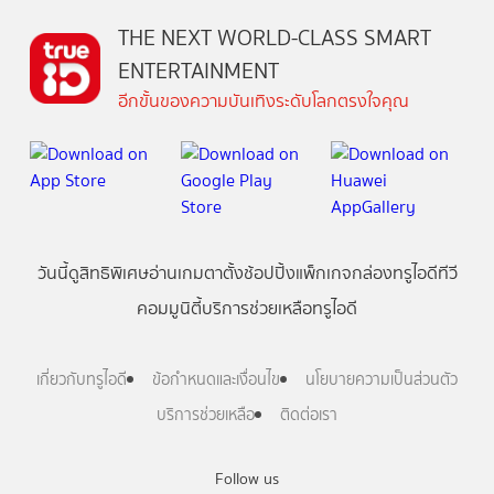
THE NEXT WORLD-CLASS SMART
ENTERTAINMENT
อีกขั้นของความบันเทิงระดับโลกตรงใจคุณ
วันนี้
ดู
สิทธิพิเศษ
อ่าน
เกม
ตาตั้ง
ช้อปปิ้ง
แพ็กเกจ
กล่องทรูไอดีทีวี
คอมมูนิตี้
บริการช่วยเหลือทรูไอดี
เกี่ยวกับทรูไอดี
ข้อกำหนดและเงื่อนไข
นโยบายความเป็นส่วนตัว
บริการช่วยเหลือ
ติดต่อเรา
Follow us