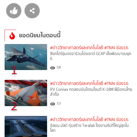
ยอดนิยมในตอนนี้
#ข่าววิทยาศาสตร์และเทคโนโลยี
#TNN ช่อง16
สิงคโปร์ซุ่มเจรจาร่วมโปรเจกต์ GCAP เล็งพัฒนารบยุค
6
1
58
#ข่าววิทยาศาสตร์และเทคโนโลยี
#TNN ช่อง16
RV Connex ทดสอบบินโดรนโจมตี K-18M ฝีมือคนไทย
สำเร็จ
2
33
#ข่าววิทยาศาสตร์และเทคโนโลยี
#TNN ช่อง16
อีลอน มัสก์ ทุ่มสร้าง Terafab โรงงานชิปที่ใหญ่สุดใน
โลก