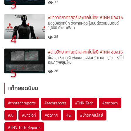
3
32
#ข่าววิทยาศาสตร์และเทคโนโลยี
#TNN ช่อง16
มิตซูบิชิรุกหนัก ตั้งสายผลิตหุ่นยนต์ฮิวแมนนอยด์
1,000 ตัวต่อเดือน
4
28
#ข่าววิทยาศาสตร์และเทคโนโลยี
#TNN ช่อง16
ชิ้นส่วน SpaceX พุ่งชนดวงจันทร์ ยานดานูริเกาหลีใต้
เผยภาพหลุมใหม่
5
26
แท็กยอดนิยม
#
tnntechreports
#
techreports
#
TNN Tech
#
tnntech
#
AI
#
ข่าวไอที
#
อวกาศ
#
ai
#
ข่าวเทคโนโลยี
#
TNN Tech Reports