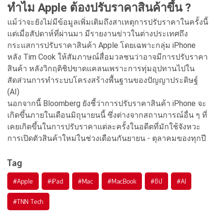
ทำไม Apple ต้องปรับราคาสินค้าขึ้น ?
แม้ว่าจะยังไม่มีข้อมูลเพิ่มเติมถึงสาเหตุการปรับราคาในครั้งนี้
แต่เมื่อสัปดาห์ที่ผ่านมา มีรายงานข่าวในต่างประเทศถึง
กระแสการปรับราคาสินค้า Apple โดยเฉพาะกลุ่ม iPhone
หลัง Tim Cook ให้สัมภาษณ์สื่อมวลชนว่าอาจมีการปรับราคา
สินค้า หลังวิกฤติชิปขาดแคลนเพราะการทุ่มอุปทานไปใน
สัดส่วนการทำระบบโครงสร้างพื้นฐานของปัญญาประดิษฐ์
(AI)
นอกจากนี้ Bloomberg ยังชี้ว่าการปรับราคาสินค้า iPhone จะ
เกิดขึ้นภายในเดือนมิถุนายนนี้ ซึ่งต่างจากสถานการณ์อื่น ๆ ที่
เคยเกิดขึ้นในการปรับราคาแต่ละครั้งในอดีตที่มักใช้จังหวะ
การเปิดตัวสินค้าใหม่ในช่วงเดือนกันยายน - ตุลาคมของทุกปี
Tag
#
Apple
#
iPad
#
Mac
#
MacBook
#
ชิป
#
AI
#
TNN Tech