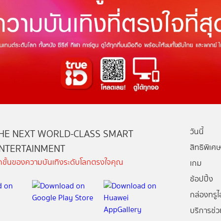
วันนี้
HE NEXT WORLD-CLASS SMART
NTERTAINMENT
สิทธิพิเศษ
ีกขั้นของความบันเทิงระดับโลกตรงใจคุณ
เกม
ช้อปปิ้ง
กล่องทรูไอ
บริการช่ว