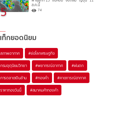
พายุลูกที่ 15 “จันหอม” จ่อถล่ม “ญี่ปุ่น” 11
ส.ค.นี้
5
74
แท็กยอดนิยม
#
สภาพอากาศ
#
ย่อโลกเศรษฐกิจ
#
กรมอุตุนิยมวิทยา
#
พยากรณ์อากาศ
#
ฝนตก
#
การตลาดเงินล้าน
#
ทองคำ
#
คาดการณ์อากาศ
#
ราคาทองวันนี้
#
สมาคมค้าทองคำ