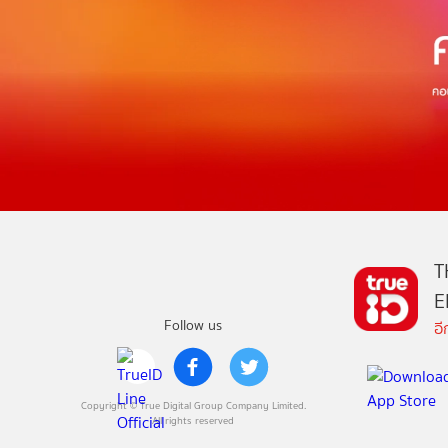
T
E
Follow us
อ
Copyright © True Digital Group Company Limited.
All rights reserved