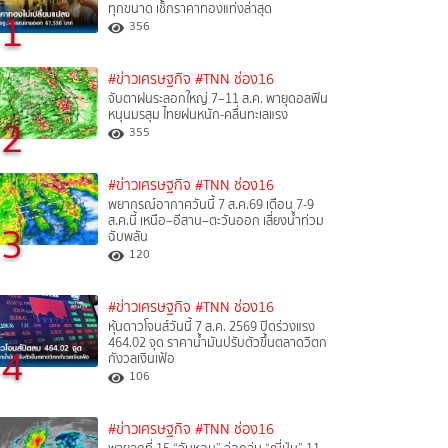
ทุกขนาด เช็กราคาทองแท่งล่าสุด
1
356
#ข่าวเศรษฐกิจ
#TNN ช่อง16
จับตาฝนระลอกใหญ่ 7–11 ส.ค. พายุดอลฟิน
หนุนมรสุม ไทยฝนหนัก-คลื่นทะเลแรง
2
355
#ข่าวเศรษฐกิจ
#TNN ช่อง16
พยากรณ์อากาศวันนี้ 7 ส.ค.69 เตือน 7-9
ส.ค.นี้ เหนือ–อีสาน–ตะวันออก เสี่ยงน้ำท่วม
3
ฉับพลัน
120
#ข่าวเศรษฐกิจ
#TNN ช่อง16
หุ้นดาวโจนส์วันนี้ 7 ส.ค. 2569 ปิดร่วงแรง
464.02 จุด ราคาน้ำมันปรับตัวขึ้นตลาดวิตก
4
กังวลเงินเฟ้อ
106
#ข่าวเศรษฐกิจ
#TNN ช่อง16