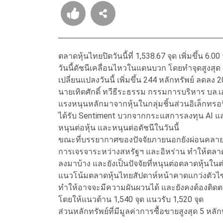
ตลาดหุ้นไทยปิดวันนี้ที่ 1,538.67 จุด เพิ่มขึ้น 6
วันนี้ดัชนีเคลื่อนไหวในแดนบวก โดยทำจุดสูงสุด 1
เปลี่ยนแปลงวันนี้ เพิ่มขึ้น 244 หลักทรัพย์ ลดลง
นายเทิดศักดิ์ ทวีธีระธรรม กรรมการบริหาร บล.เอเซ
แรงหนุนหลักมาจากหุ้นในกลุ่มชิ้นส่วนอิเล็กทรอน
ได้รับ Sentiment บวกจากกระแสการลงทุน AI และโค
หนุนต่อหุ้น และหนุนต่อดัชนีในวันนี้
ขณะที่บรรยากาศของปัจจัยภายนอกยังผ่อนคลายล
การเจรจาระหว่างสหรัฐฯ และอิหร่าน ทำให้ต
ลงมาบ้าง และยังเป็นปัจจัยที่หนุนต่อตลาดหุ้นในต่า
แนวโน้มตลาดหุ้นไทยสัปดาห์หน้าคาดแกว่งตัวไซด
ทำให้อาจจะมีความผันผวนได้ และยังคงต้องติด
โดยให้แนวต้าน 1,540 จุด แนวรับ 1,520 จุด
ส่วนหลักทรัพย์ที่มีมูลค่าการซื้อขายสูงสุด 5 หลัก