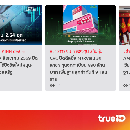
จ
#TNN ช่อง16
#ข่าวการเงิน การลงทุน
#ทันหุ้น
#ข่
้ 7 สิงหาคม 2569 ปิด
CRC ปิดดีลซื้อ MaxValu 30
AM
ไร้ปัจจัยใหม่หนุน-
สาขา ทุนจดทะเบียน 890 ล้าน
เวี
้อสหรัฐ
บาท เพิ่มฐานลูกค้าทันที 9 แสน
ฐา
ราย
17