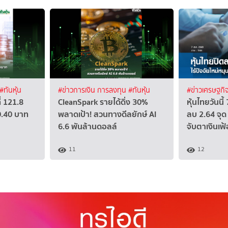
#ทันหุ้น
#ข่าวการเงิน การลงทุน
#ทันหุ้น
#ข่าวเศรษฐกิ
่ 121.8
CleanSpark รายได้ดิ่ง 30%
หุ้นไทยวันนี
0.40 บาท
พลาดเป้า! สวนทางดีลยักษ์ AI
ลบ 2.64 จุด 
6.6 พันล้านดอลล์
จับตาเงินเฟ
11
12