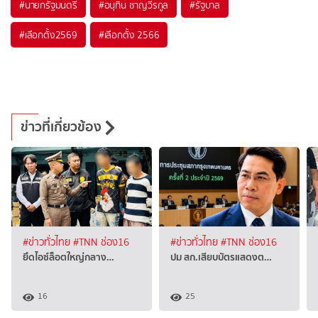
#
นายกรัฐมนตรี
#
อนุทิน ชาญวีรกูล
#
รัฐบาล
#
เลือกตั้ง2569
#
เลือกตั้ง 2566
ข่าวที่เกี่ยวข้อง
#ข่าวทั่วไทย
#TNN ช่อง16
#ข่าวทั่วไทย
#TNN ช่อง16
ยึดไอซ์ล็อตใหญ่กลาง…
ปม สก.เสียบบัตรแสดงต…
16
25