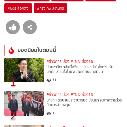
#
บัตรเลือกตั้ง
#
กรุงเทพมหานคร
ยอดนิยมในตอนนี้
#ข่าวการเมือง
#TNN ช่อง16
ปมมหาวิทยาลัยเอื้อจีนเทา "ยศชนัน" สั่งด่วน รับ
นักศึกษาจีนในไทย พบผิดดำเนินคดีทันที
1
81
#ข่าวการเมือง
#TNN ช่อง16
นายกฯ ต้อนรับประธานาธิบดีเมียนมา จับตาความร่วม
มือการค้า-ลงทุน
2
16