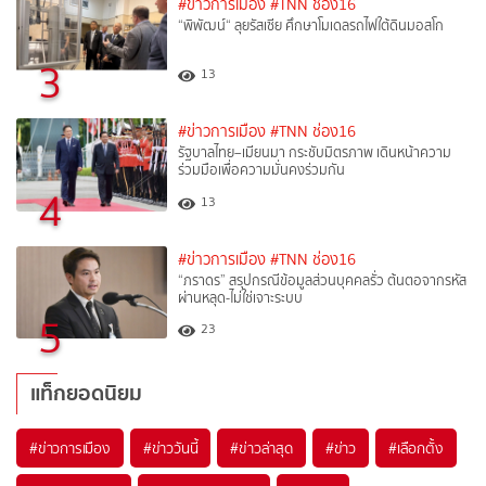
#ข่าวการเมือง
#TNN ช่อง16
“พิพัฒน์“ ลุยรัสเซีย ศึกษาโมเดลรถไฟใต้ดินมอสโก
3
13
#ข่าวการเมือง
#TNN ช่อง16
รัฐบาลไทย–เมียนมา กระชับมิตรภาพ เดินหน้าความ
ร่วมมือเพื่อความมั่นคงร่วมกัน
4
13
#ข่าวการเมือง
#TNN ช่อง16
“ภราดร” สรุปกรณีข้อมูลส่วนบุคคลรั่ว ต้นตอจากรหัส
ผ่านหลุด-ไม่ใช่เจาะระบบ
5
23
แท็กยอดนิยม
#
ข่าวการเมือง
#
ข่าววันนี้
#
ข่าวล่าสุด
#
ข่าว
#
เลือกตั้ง