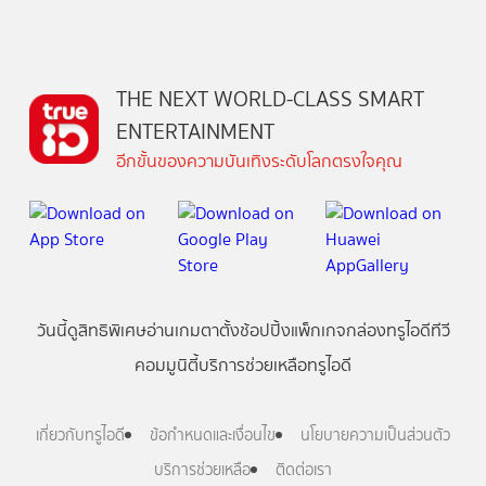
THE NEXT WORLD-CLASS SMART
ENTERTAINMENT
อีกขั้นของความบันเทิงระดับโลกตรงใจคุณ
วันนี้
ดู
สิทธิพิเศษ
อ่าน
เกม
ตาตั้ง
ช้อปปิ้ง
แพ็กเกจ
กล่องทรูไอดีทีวี
คอมมูนิตี้
บริการช่วยเหลือทรูไอดี
เกี่ยวกับทรูไอดี
ข้อกำหนดและเงื่อนไข
นโยบายความเป็นส่วนตัว
บริการช่วยเหลือ
ติดต่อเรา