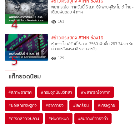
#ข่าวเศรษฐกิจ
#TNN ช่อง16
พยากรณ์อากาศวันนี้ 6 ส.ค. 69 พายุคูจิระ ไม่เข้าไทย -
เตือนฝนถล่ม 4 ภาค
4
161
#ข่าวเศรษฐกิจ
#TNN ช่อง16
หุ้นดาวโจนส์วันนี้ 6 ส.ค. 2569 เพิ่มขึ้น 263.24 จุด รับ
ความหวังเจรจาอิหร่าน-สหรัฐ
5
129
แท็กยอดนิยม
#
สภาพอากาศ
#
กรมอุตุนิยมวิทยา
#
พยากรณ์อากาศ
#
ย่อโลกเศรษฐกิจ
#
ราคาทอง
#
โลกร้อน
#
เศรษฐกิจ
#
การตลาดเงินล้าน
#
ฝนตกหนัก
#
สมาคมค้าทองคำ