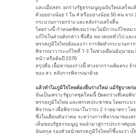
3
และเมื่อสสร. ยกร่างรัฐธรรมนูญฉบับใหม่เสร็จแล
ด้วยอย่างน้อย 1 ใน 4 หรืออย่างน้อย 50 คน จาก 2
กระบวนการยกร่าง และหลังร่างเสร็จสิ้น
โดยร่างนี้ กำหนดชัดเจนว่าจะไม่มีการแก้ไขหมว
แก้ไขในส่วนดังกล่าว ซึ่งคือ หมวดบททั่วไป แล
พรรคภูมิใจไทยยังมองว่า การจัดทำกระบวนการนี้
พิจารณาวาระแก้ไขที่ 1-3 ในช่วงเดือนมิถุนายน ถ
หน้า หรือต้นปี 2570
สรุปคือ เนื้อหาของร่างนี้ ต่างจากร่างเดิมตรง จ
ของ สว. หลังการพิจารณาด้วย
แล้วทำไมภูมิใจไทยต้องยื่นร่างใหม่ แม้รัฐบาลก
นั่นเป็นเพราะรัฐบาลชุดใหม่นี้ ปัดตกร่างที่เคยพ
พรรคภูมิใจไทย และพรรคประชาชน โดยกระบวนการ
พิจารณา เพื่อพิจารณาในวาระ 2 รายมาตรา โ
ซึ่งในเดือนธันวาคม ระหว่างการพิจารณาของสภา 
เห็นชอบรัฐธรรมนูญ จนนำมาสู่การประกาศยุบสภา
นันทกุล รองหัวหน้าพรรคภูมิใจไทยก็ชี้แจงว่า เป็