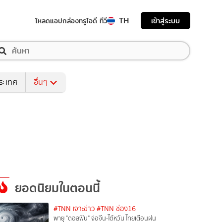
TH
เข้าสู่ระบบ
โหลดแอป
กล่องทรูไอดี ทีวี
ระเทศ
อื่นๆ
ยอดนิยมในตอนนี้
#TNN เจาะข่าว
#TNN ช่อง16
พายุ "ดอลฟิน" จ่อจีน-ไต้หวัน ไทยเตือนฝน