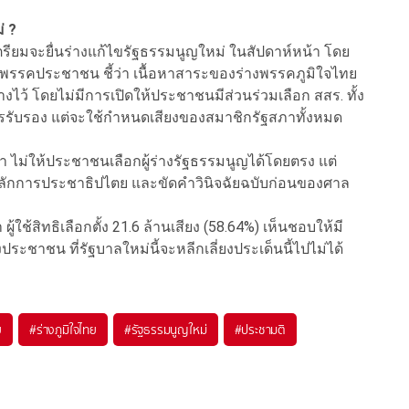
่ ?
ยมจะยื่นร่างแก้ไขรัฐธรรมนูญใหม่ ในสัปดาห์หน้า โดย
น้าพรรคประชาชน ชี้ว่า เนื้อหาสาระของร่างพรรคภูมิใจไทย
ไว้ โดยไม่มีการเปิดให้ประชาชนมีส่วนร่วมเลือก สสร. ทั้ง
ารรับรอง แต่จะใช้กำหนดเสียงของสมาชิกรัฐสภาทั้งหมด
า ไม่ให้ประชาชนเลือกผู้ร่างรัฐธรรมนูญได้โดยตรง แต่
ฐานหลักการประชาธิปไตย และขัดคําวินิจฉัยฉบับก่อนของศาล
ใช้สิทธิเลือกตั้ง 21.6 ล้านเสียง (58.64%) เห็นชอบให้มี
ระชาชน ที่รัฐบาลใหม่นี้จะหลีกเลี่ยงประเด็นนี้ไปไม่ได้
ย
#
ร่างภูมิใจไทย
#
รัฐธรรมนูญใหม่
#
ประชามติ