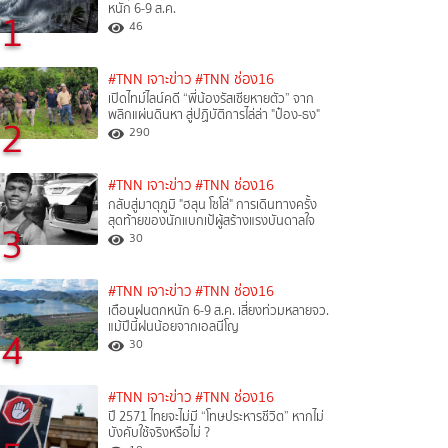
หนัก 6-9 ส.ค.
1
46
#TNN เจาะข่าว
#TNN ช่อง16
เปิดไทม์ไลน์คดี “พี่น้องรัสเซียหายตัว” จาก
พลิกแผ่นดินหา สู่ปฏิบัติการไล่ล่า "ป๋อง-ธง"
2
290
#TNN เจาะข่าว
#TNN ช่อง16
กลับสู่มาตุภูมิ "ฮลุน โซโล่" การเดินทางครั้ง
สุดท้ายของนักแบกเป้ผู้สร้างแรงบันดาลใจ
3
30
#TNN เจาะข่าว
#TNN ช่อง16
เตือนฝนตกหนัก 6-9 ส.ค. เสี่ยงท่วมหลายจว.
แม้ปีนี้ฝนน้อยจากเอลนีโญ
4
30
#TNN เจาะข่าว
#TNN ช่อง16
ปี 2571 ไทยจะไม่มี “โทษประหารชีวิต” หากไม่
บังคับใช้จริงหรือไม่ ?​