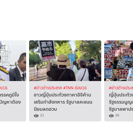
อง16
#ข่าวต่างประเทศ
#TNN ช่อง16
#ข่าวต่างประ
พรรคภูมิใจ
ชาวญี่ปุ่นประท้วงทาคาอิจิค้าน
ญี่ปุ่นประท้
ีปัญหาต้อง
เสริมกำลังทหาร รัฐบาลคะแนน
รัฐธรรมนูญฉ
นิยมลดฮวบ
รัฐบาลพาประ
21
26