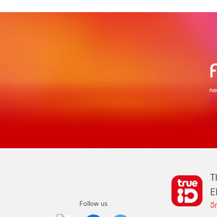
T
E
Follow us
อ