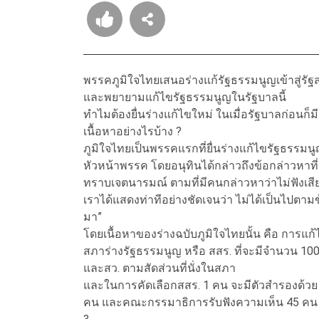
พรรคภูมิใจไทยเสนอร่างแก้รัฐธรรมนูญเข้าสู่รัฐส
และพยายามแก้ไขรัฐธรรมนูญในรัฐบาลนี้
ทำไมต้องยื่นร่างแก้ไขใหม่ ในเมื่อรัฐบาลก่อนก็
เนื้อหาอย่างไรบ้าง ?
ภูมิใจไทยเป็นพรรคแรกที่ยื่นร่างแก้ไขรัฐธรรมน
หัวหน้าพรรค โดยอนุทินได้กล่าวถึงข้อกล่าวหาที
ทราบเจตนารมณ์ ตามที่มีคนกล่าวหาว่าไม่ฟังเส
เราได้แสดงท่าทีอย่างชัดเจนว่า ไม่ได้เป็นไปตา
มา”
โดยเนื้อหาของร่างฉบับภูมิใจไทยนั้น คือ การแก
สภาร่างรัฐธรรมนูญ หรือ สสร. ที่จะมีจำนวน 1
และสว. ตามสัดส่วนที่นั่งในสภา
และในการคัดเลือกสสร. 1 คน จะมีตัวสำรองด้วย 
คน และคณะกรรมาธิการรับฟังความเห็น 45 คน โด