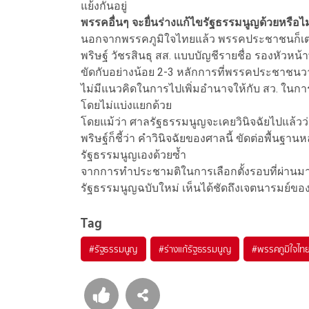
แย้งกันอยู่
พรรคอื่นๆ จะยื่นร่างแก้ไขรัฐธรรมนูญด้วยหรือไม
นอกจากพรรคภูมิใจไทยแล้ว พรรคประชาชนก็เตรี
พริษฐ์ วัชรสินธุ สส. แบบบัญชีรายชื่อ รองหัวห
ขัดกับอย่างน้อย 2-3 หลักการที่พรรคประชาชนวาง
ไม่มีแนวคิดในการไปเพิ่มอํานาจให้กับ สว. ในก
โดยไม่แบ่งแยกด้วย
โดยแม้ว่า ศาลรัฐธรรมนูญจะเคยวินิจฉัยไปแล้วว่
พริษฐ์ก็ชี้ว่า คำวินิจฉัยของศาลนี้ ขัดต่อพื้น
รัฐธรรมนูญเองด้วยซ้ำ
จากการทำประชามติในการเลือกตั้งรอบที่ผ่านมา ผู้
รัฐธรรมนูญฉบับใหม่ เห็นได้ชัดถึงเจตนารมย์ของป
Tag
#
รัฐธรรมนูญ
#
ร่างแก้รัฐธรรมนูญ
#
พรรคภูมิใจไท