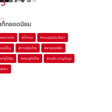
5
18
แท็กยอดนิยม
#
ฝนตกหนัก
#
น้ำท่วม
#
กรมอุตุนิยมวิทยา
#
เอลนีโญ
#
การเมืองไทย
#
พายุดอลฟิน
#
พายุไต้ฝุ่น
#
เศรษฐกิจไทย
#
อนุทิน ชาญวีรกูล
#
พัทยา