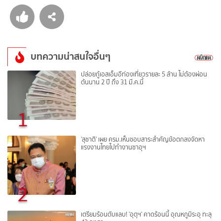
บทความน่าสนใจอื่นๆ
ปล่อยกู้เอสเอ็มอีท่องเที่ยวรายละ 5 ล้าน ไม่ต้องผ่อน
ต้นนาน 2 ปี ถึง 31 มี.ค.นี้
1
'สุชาติ' เผย ครม.เห็นชอบสาระสำคัญข้อตกลงจัดหา
แรงงานไทยไปทำงานซาอุฯ
2
เตรียมร้อนตับแลบ! 'อุตุฯ' คาดร้อนนี้ อุณหภูมิระอุ ทะลุ