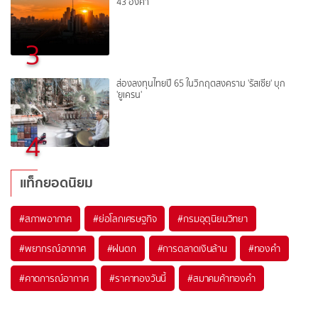
43 องศา
3
ส่องลงทุนไทยปี 65 ในวิกฤตสงคราม 'รัสเซีย' บุก
'ยูเครน'
4
แท็กยอดนิยม
#
สภาพอากาศ
#
ย่อโลกเศรษฐกิจ
#
กรมอุตุนิยมวิทยา
#
พยากรณ์อากาศ
#
ฝนตก
#
การตลาดเงินล้าน
#
ทองคำ
#
คาดการณ์อากาศ
#
ราคาทองวันนี้
#
สมาคมค้าทองคำ