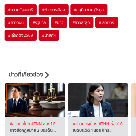
#
นายกรัฐมนตรี
#
ข่าวการเมือง
#
อนุทิน ชาญวีรกูล
#
ข่าววันนี้
#
รัฐบาล
#
ข่าว
#
ข่าวล่าสุด
#
เลือกตั้ง
#
เลือกตั้ง2569
#
นายกฯ
ข่าวที่เกี่ยวข้อง
#ข่าวทั่วไทย
#TNN ช่อง16
#ข่าวการเมือง
#TNN ช่อง16
กางข้อกฎหมาย 2 ประเด็น…
เปิดประวัติ “เนอส ภัทร…