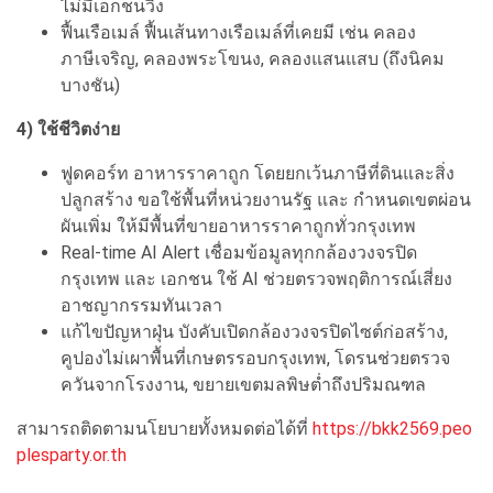
ไม่มีเอกชนวิ่ง
ฟื้นเรือเมล์ ฟื้นเส้นทางเรือเมล์ที่เคยมี เช่น คลอง
ภาษีเจริญ, คลองพระโขนง, คลองแสนแสบ (ถึงนิคม
บางชัน)
4) ใช้ชีวิตง่าย
ฟูดคอร์ท อาหารราคาถูก โดยยกเว้นภาษีที่ดินและสิ่ง
ปลูกสร้าง ขอใช้พื้นที่หน่วยงานรัฐ และ กำหนดเขตผ่อน
ผันเพิ่ม ให้มีพื้นที่ขายอาหารราคาถูกทั่วกรุงเทพ
Real-time AI Alert เชื่อมข้อมูลทุกกล้องวงจรปิด
กรุงเทพ และ เอกชน ใช้ AI ช่วยตรวจพฤติการณ์เสี่ยง
อาชญากรรมทันเวลา
แก้ไขปัญหาฝุ่น บังคับเปิดกล้องวงจรปิดไซต์ก่อสร้าง,
คูปองไม่เผาพื้นที่เกษตรรอบกรุงเทพ, โดรนช่วยตรวจ
ควันจากโรงงาน, ขยายเขตมลพิษต่ำถึงปริมณฑล
สามารถติดตามนโยบายทั้งหมดต่อได้ที่
https://bkk2569.peo
plesparty.or.th