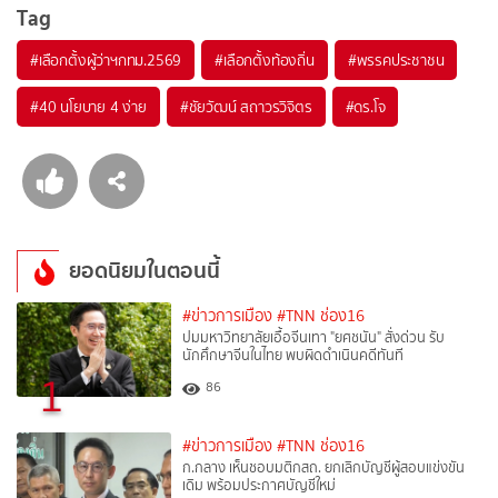
Tag
#
เลือกตั้งผู้ว่าฯกทม.2569
#
เลือกตั้งท้องถิ่น
#
พรรคประชาชน
#
40 นโยบาย 4 ง่าย
#
ชัยวัฒน์ สถาวรวิจิตร
#
ดร.โจ
ยอดนิยมในตอนนี้
#ข่าวการเมือง
#TNN ช่อง16
ปมมหาวิทยาลัยเอื้อจีนเทา "ยศชนัน" สั่งด่วน รับ
นักศึกษาจีนในไทย พบผิดดำเนินคดีทันที
1
86
#ข่าวการเมือง
#TNN ช่อง16
ก.กลาง เห็นชอบมติกสถ. ยกเลิกบัญชีผู้สอบแข่งขัน
เดิม พร้อมประกาศบัญชีใหม่