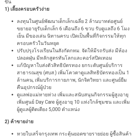
ขึ้น
1) เลี้ยงครอบครัวง่าย
ลงทุนในศูนย์พัฒนาเด็กเล็กเฉลี่ย 2 ล้านบาทต่อศูนย์
ขยายอายุรับเด็กเล็ก 6 เดือนถึง 6 ขวบ รับดูแลถึง 6 โมง
เย็น มีของเล่น นิทานครบ เปิดเป็นพื้นที่กิจกรรมให้ทุก
ครอบครัวในวันหยุด
ปรับปรุงโรงเรียนในสังกัดกทม. จัดให้มีรถรับส่ง มีห้อง
ปลอดฝุ่น มีหลักสูตรทันโลกและคอร์สปิดเทอม
แก้ปัญหาใบส่งตัวสิทธิบัตรทอง ยกระดับศูนย์บริการ
สาธารณสุข (ศบส.) เพิ่มโควตาดูแลสิทธิบัตรทองเป็น 1
ล้านคน, เพิ่มบริการกายภาพ, นักจิตวิทยา และศูนย์ยืม
คืนอุปกรณ์ผู้ป่วย
ดูแลพ่อแม่หายห่วง เพิ่มและสนับสนุนกิจกรรมผู้สูงอายุ
เพิ่มศูนย์ Day Care ผู้สูงอายุ 10 แห่งใกล้ชุมชน และเพิ่ม
ผู้ดูแลผู้ติดเตียง 5,000 ตำแหน่ง
2) ค้าขายง่าย
หวยใบเสร็จกรุงเทพ กระตุ้นยอดขายรายย่อย ผู้ซื้อสินค้า