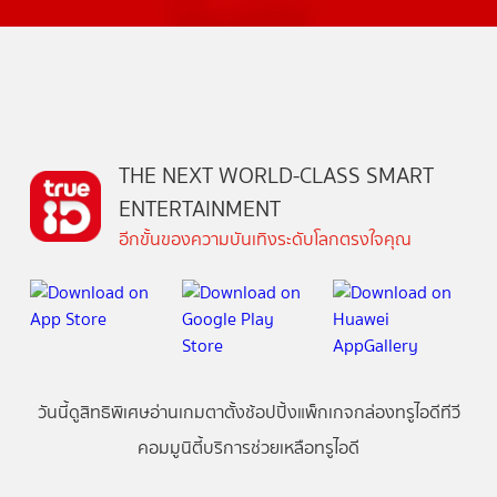
THE NEXT WORLD-CLASS SMART
ENTERTAINMENT
อีกขั้นของความบันเทิงระดับโลกตรงใจคุณ
วันนี้
ดู
สิทธิพิเศษ
อ่าน
เกม
ตาตั้ง
ช้อปปิ้ง
แพ็กเกจ
กล่องทรูไอดีทีวี
คอมมูนิตี้
บริการช่วยเหลือทรูไอดี