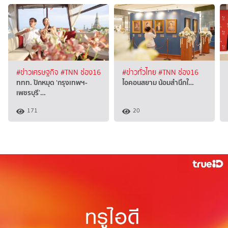
#ข่าวเศรษฐกิจ
#TNN ช่อง16
#ข่าวทั่วไทย
#TNN ช่อง16
ททท. ปักหมุด ‘กรุงเทพฯ-
ไอคอนสยาม น้อมสำนึกใ…
เพชรบุรี’…
171
20