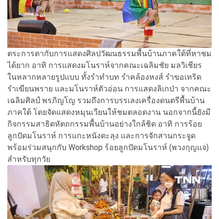
ตระการตากับการแสดงศิลปวัฒนธรรมพื้นบ้านภาคใต้ที่หาชม
ได้ยาก อาทิ การแสดงมโนราห์จากคณะเฉลิมชัย มลวิเชียร
ในหลากหลายรูปแบบ ทั้งรำทำบท รำคล้องหงส์ รำขอเทริด
รำเฆียนพราย และมโนราห์ตัวอ่อน การแสดงลิเกป่า จากคณะ
เฉลิมศิลป์ พรภิญโญ รวมถึงการบรรเลงเครื่องดนตรีพื้นบ้าน
ภาคใต้ โดยจัดแสดงหมุนเวียนให้ชมตลอดงาน นอกจากนี้ยังมี
กิจกรรมสาธิตหัตถกรรมพื้นบ้านอย่างใกล้ชิด อาทิ การร้อย
ลูกปัดมโนราห์ การแกะหนังตะลุง และการจักสานกระจูด
พร้อมร่วมสนุกกับ Workshop ร้อยลูกปัดมโนราห์ (พวงกุญแจ)
สำหรับทุกวัย