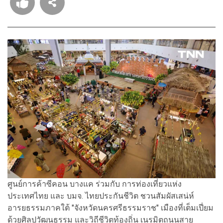
ศูนย์การค้าซีคอน บางแค ร่วมกับ การท่องเที่ยวแห่ง
ประเทศไทย และ บมจ. ไทยประกันชีวิต ชวนสัมผัสเสน่ห์
อารยธรรมภาคใต้ "จังหวัดนครศรีธรรมราช" เมืองที่เต็มเปี่ยม
ด้วยศิลปวัฒนธรรม และวิถีชีวิตท้องถิ่น เนรมิตถนนสาย