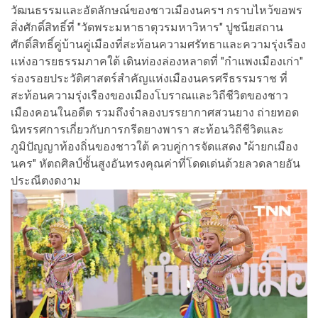
วัฒนธรรมและอัตลักษณ์ของชาวเมืองนครฯ กราบไหว้ขอพร
สิ่งศักดิ์สิทธิ์ที่ "วัดพระมหาธาตุวรมหาวิหาร" ปูชนียสถาน
ศักดิ์สิทธิ์คู่บ้านคู่เมืองที่สะท้อนความศรัทธาและความรุ่งเรือง
แห่งอารยธรรมภาคใต้ เดินท่องล่องหลาดที่ "กำแพงเมืองเก่า"
ร่องรอยประวัติศาสตร์สำคัญแห่งเมืองนครศรีธรรมราช ที่
สะท้อนความรุ่งเรืองของเมืองโบราณและวิถีชีวิตของชาว
เมืองคอนในอดีต รวมถึงจำลองบรรยากาศสวนยาง ถ่ายทอด
นิทรรศการเกี่ยวกับการกรีดยางพารา สะท้อนวิถีชีวิตและ
ภูมิปัญญาท้องถิ่นของชาวใต้ ควบคู่การจัดแสดง "ผ้ายกเมือง
นคร" หัตถศิลป์ชั้นสูงอันทรงคุณค่าที่โดดเด่นด้วยลวดลายอัน
ประณีตงดงาม