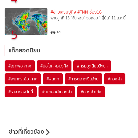
#ข่าวเศรษฐกิจ
#TNN ช่อง16
พายุลูกที่ 15 “จันหอม” จ่อถล่ม “ญี่ปุ่น” 11 ส.ค.นี้
5
69
แท็กยอดนิยม
#
สภาพอากาศ
#
ย่อโลกเศรษฐกิจ
#
กรมอุตุนิยมวิทยา
#
พยากรณ์อากาศ
#
ฝนตก
#
การตลาดเงินล้าน
#
ทองคำ
#
ราคาทองวันนี้
#
สมาคมค้าทองคำ
#
ทองคำแท่ง
ข่าวที่เกี่ยวข้อง