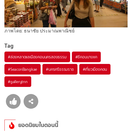
ภาพโดย: ธนาชัย ประมาณพาณิชย์
Tag
#
ล่องหลาดแลเมืองคอนนครสองธรรม
#
ซีคอนบางแค
#
SeaconBangkae
#
นครศรีธรรมราช
#
เที่ยวเมืองคอน
#
gallerytnn
ยอดนิยมในตอนนี้