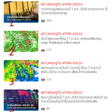
#ข่าวเศรษฐกิจ
#TNN ช่อง16
ราคาทองรูปพรรณวันนี้ 7 ส.ค. 2569 รวมทุกขนาด เช็
กราคาทองแท่งล่าสุด
1
354
#ข่าวเศรษฐกิจ
#TNN ช่อง16
จับตาฝนระลอกใหญ่ 7–11 ส.ค. พายุดอลฟินหนุน
มรสุม ไทยฝนหนัก-คลื่นทะเลแรง
2
171
#ข่าวเศรษฐกิจ
#TNN ช่อง16
พยากรณ์อากาศวันนี้ 7 ส.ค.69 เตือน 7-9 ส.ค.นี้
เหนือ–อีสาน–ตะวันออก เสี่ยงน้ำท่วมฉับพลัน
3
112
#ข่าวเศรษฐกิจ
#TNN ช่อง16
หุ้นดาวโจนส์วันนี้ 7 ส.ค. 2569 ปิดร่วงแรง 464.02 จุด
ราคาน้ำมันปรับตัวขึ้นตลาดวิตกกังวลเงินเฟ้อ
4
90