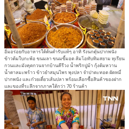
อิ่มอร่อยกับอาหารใต้ต้นตำรับแท้ๆ อาทิ รังนกตุ๋นปากพนัง
ข้าวต้มใบกะพ้อ ขนมลา ขนมขี้มอด ส้มโอทับทิมสยาม ทุเรียน
กวนและมังคุดกวนจากบ้านคีรีวง น้ำพริกปูม้า กุ้งต้มหวาน
น้ำตาลมะพร้าว ข้าวยำสมุนไพร พุงปลา จำปาดะทอด ผัดหมี่
ปากพนัง และก๋วยเตี๋ยวเส้นปลา พร้อมเลือกซื้อสินค้าของฝาก
และของที่ระลึกจากภาคใต้กว่า 70 ร้านค้า