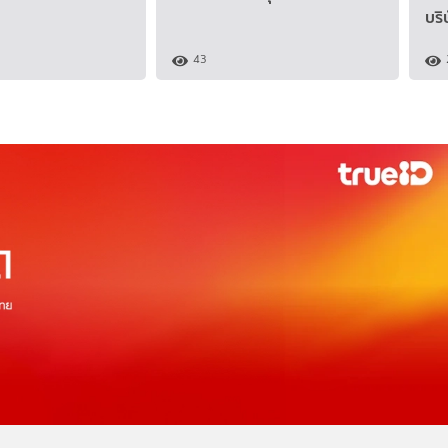
บริ
43