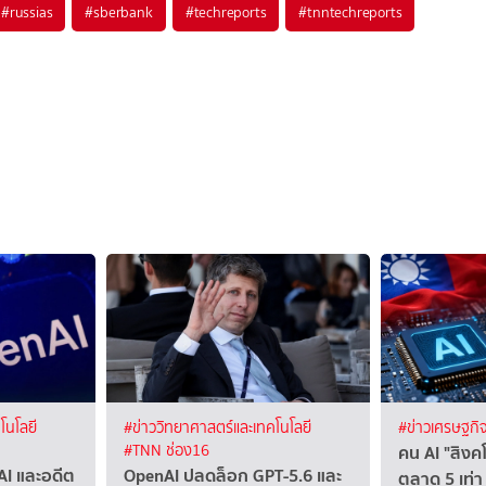
#
russias
#
sberbank
#
techreports
#
tnntechreports
โนโลยี
#ข่าววิทยาศาสตร์และเทคโนโลยี
#ข่าวเศรษฐกิ
คน AI "สิงคโ
#TNN ช่อง16
AI และอดีต
OpenAI ปลดล็อก GPT-5.6 และ
ตลาด 5 เท่า