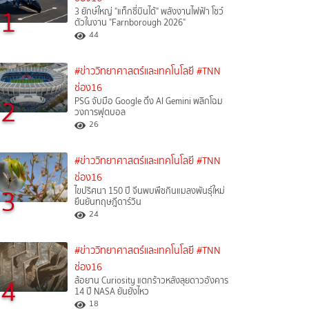
1
3 ยักษ์ใหญ่ "แท็กซี่บินได้" พลังงานไฟฟ้า โชว์
ตัวในงาน "Farnborough 2026"
44
#ข่าววิทยาศาสตร์และเทคโนโลยี
#TNN
ช่อง16
2
PSG จับมือ Google ดึง AI Gemini พลิกโฉม
วงการฟุตบอล
26
#ข่าววิทยาศาสตร์และเทคโนโลยี
#TNN
ช่อง16
3
ไขปริศนา 150 ปี จีนพบพืชกินแมลงพันธุ์ใหม่
ยืนยันทฤษฎีดาร์วิน
24
#ข่าววิทยาศาสตร์และเทคโนโลยี
#TNN
ช่อง16
4
ล้อยาน Curiosity แตกร้าวหลังลุยดาวอังคาร
14 ปี NASA ยันยังไหว
18