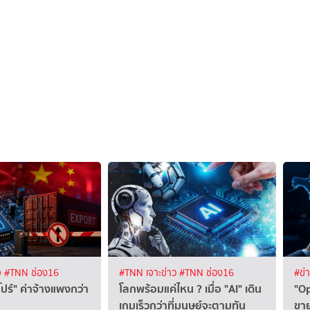
จ
#TNN ช่อง16
#TNN เจาะข่าว
#TNN ช่อง16
#ข่
ปร์" ค่าจ้างแพงกว่า
โลกพร้อมแค่ไหน ? เมื่อ "AI" เดิน
"Op
เกมเร็วกว่าที่มนุษย์จะตามทัน
ขาย