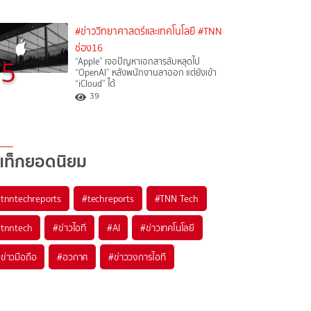
#ข่าววิทยาศาสตร์และเทคโนโลยี
#TNN
ช่อง16
5
“Apple” เจอปัญหาเอกสารลับหลุดไป
“OpenAI” หลังพนักงานลาออก แต่ยังเข้า
“iCloud” ได้
39
แท็กยอดนิยม
#
tnntechreports
#
techreports
#
TNN Tech
#
tnntech
#
ข่าวไอที
#
AI
#
ข่าวเทคโนโลยี
#
ข่าวมือถือ
#
อวกาศ
#
ข่าววงการไอที