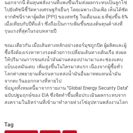
นอกจากนี้ ต้นทุนพลังงานที่แพงขึ้นเริ่มส่งผลกระทบเป็นลูกโซ่
ไปยังดัชนีชี้วัดทางเศรษฐกิจอื่นๆ โดยเฉพาะเงินเฟ้อ เห็นได้ชัด
จากดัชนีราคาผู้ผลิต (PPI) ของสหรัฐ ในเดือนเม.ย.ที่พุ่งขึ้น 6%
เมื่อเทียบกับปีที่แล้ว ซึ่งถือเป็นการเพิ่มขึ้นของต้นทุนค้าส่งที่
รุนแรงที่สุดในรอบหลายปี
ขณะเดียวกัน เมื่อเส้นทางหลักอย่างฮอร์มุซถูกปิด ผู้ผลิตและผู้
ซื้อจึงต้องเร่งหาทางรอดด้วยการเปลี่ยนเส้นทางเดินเรือ ส่งผล
ให้ปริมาณการขนส่งน้ำมันผ่านคลองปานามาและช่องแคบ
แบ็บเอลมันเดบ เพิ่มสูงขึ้นในไตรมาสแรก เนื่องจากผู้ซื้อทั่ว
โลกต่างพยายามดิ้นรนหาแหล่งน้ำมันอื่นมาทดแทนน้ำมัน
จากตะวันออกกลางที่หายไป
ข้อมูลทั้งหมดนี้มาจากรายงาน "Global Energy Security Data"
ฉบับปฐมฤกษ์ของ EIA ซึ่งจัดทำขึ้นเพื่อประเมินผลกระทบจาก
สงครามในอิหร่านที่เข้ามาทำลายห่วงโซ่อุปทานพลังงานโลก
Tag