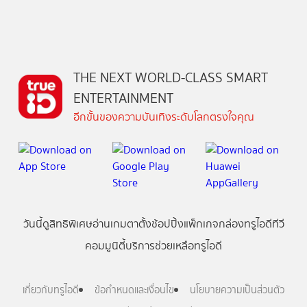
THE NEXT WORLD-CLASS SMART
ENTERTAINMENT
อีกขั้นของความบันเทิงระดับโลกตรงใจคุณ
วันนี้
ดู
สิทธิพิเศษ
อ่าน
เกม
ตาตั้ง
ช้อปปิ้ง
แพ็กเกจ
กล่องทรูไอดีทีวี
คอมมูนิตี้
บริการช่วยเหลือทรูไอดี
เกี่ยวกับทรูไอดี
ข้อกำหนดและเงื่อนไข
นโยบายความเป็นส่วนตัว