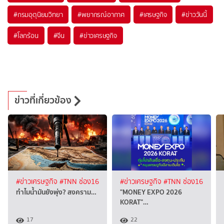
#
กรมอุตุนิยมวิทยา
#
พยากรณ์อากาศ
#
เศรษฐกิจ
#
ข่าววันนี้
#
โลกร้อน
#
จีน
#
ข่าวเศรษฐกิจ
ข่าวที่เกี่ยวข้อง
#ข่าวเศรษฐกิจ
#TNN ช่อง16
#ข่าวเศรษฐกิจ
#TNN ช่อง16
ทำไมน้ำมันยังพุ่ง? สงคราม…
"MONEY EXPO 2026
KORAT"…
17
22