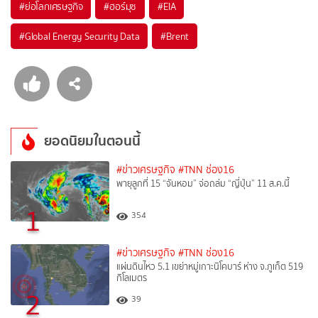
#
ย่อโลกเศรษฐกิจ
#
ฮอร์มุซ
#
EIA
#
Global Energy Security Data
#
Brent
ยอดนิยมในตอนนี้
#ข่าวเศรษฐกิจ
#TNN ช่อง16
พายุลูกที่ 15 “จันหอม” จ่อถล่ม “ญี่ปุ่น” 11 ส.ค.นี้
1
354
#ข่าวเศรษฐกิจ
#TNN ช่อง16
แผ่นดินไหว 5.1 เขย่าหมู่เกาะนิโคบาร์ ห่าง จ.ภูเก็ต 519
กิโลเมตร
2
39