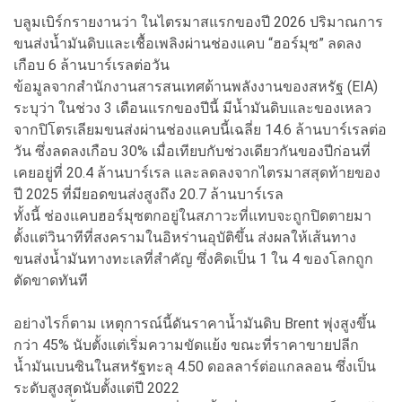
บลูมเบิร์กรายงานว่า ในไตรมาสแรกของปี 2026 ปริมาณการ
ขนส่งน้ำมันดิบและเชื้อเพลิงผ่านช่องแคบ “ฮอร์มุซ” ลดลง
เกือบ 6 ล้านบาร์เรลต่อวัน
ข้อมูลจากสำนักงานสารสนเทศด้านพลังงานของสหรัฐ (EIA)
ระบุว่า ในช่วง 3 เดือนแรกของปีนี้ มีน้ำมันดิบและของเหลว
จากปิโตรเลียมขนส่งผ่านช่องแคบนี้เฉลี่ย 14.6 ล้านบาร์เรลต่อ
วัน ซึ่งลดลงเกือบ 30% เมื่อเทียบกับช่วงเดียวกันของปีก่อนที่
เคยอยู่ที่ 20.4 ล้านบาร์เรล และลดลงจากไตรมาสสุดท้ายของ
ปี 2025 ที่มียอดขนส่งสูงถึง 20.7 ล้านบาร์เรล
ทั้งนี้ ช่องแคบฮอร์มุซตกอยู่ในสภาวะที่แทบจะถูกปิดตายมา
ตั้งแต่วินาทีที่สงครามในอิหร่านอุบัติขึ้น ส่งผลให้เส้นทาง
ขนส่งน้ำมันทางทะเลที่สำคัญ ซึ่งคิดเป็น 1 ใน 4 ของโลกถูก
ตัดขาดทันที
อย่างไรก็ตาม เหตุการณ์นี้ดันราคาน้ำมันดิบ Brent พุ่งสูงขึ้น
กว่า 45% นับตั้งแต่เริ่มความขัดแย้ง ขณะที่ราคาขายปลีก
น้ำมันเบนซินในสหรัฐทะลุ 4.50 ดอลลาร์ต่อแกลลอน ซึ่งเป็น
ระดับสูงสุดนับตั้งแต่ปี 2022