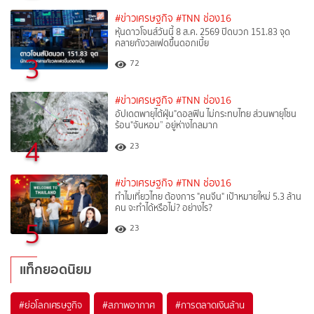
#ข่าวเศรษฐกิจ
#TNN ช่อง16
หุ้นดาวโจนส์วันนี้ 8 ส.ค. 2569 ปิดบวก 151.83 จุด
คลายกังวลเฟดขึ้นดอกเบี้ย
3
72
#ข่าวเศรษฐกิจ
#TNN ช่อง16
อัปเดตพายุไต้ฝุ่น"ดอลฟิน ไม่กระทบไทย ส่วนพายุโซน
ร้อน"จันหอม” อยู่ห่างไกลมาก
4
23
#ข่าวเศรษฐกิจ
#TNN ช่อง16
ทำไมเที่ยวไทย ต้องการ "คนจีน" เป้าหมายใหม่ 5.3 ล้าน
คน จะทำได้หรือไม่? อย่างไร?
5
23
แท็กยอดนิยม
#
ย่อโลกเศรษฐกิจ
#
สภาพอากาศ
#
การตลาดเงินล้าน