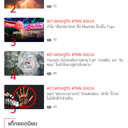
2
35
#ข่าวเศรษฐกิจ
#TNN ช่อง16
ทำไม "เซ็นทรัล รีเทล" ซื้อ MaxValu ปั้นเป็น Tops
3
35
#ข่าวเศรษฐกิจ
#TNN ช่อง16
กรมอุตุฯ อัปเดตเส้นทางพายุ 2 ลูก “ดอลฟิน” และ “จัน
หอม” ไม่เข้าไทย-อยู่ห่างไกลมาก
4
46
#ข่าวเศรษฐกิจ
#TNN ช่อง16
หยุด! "ฟอกขาวฆาตกร" จิตแพทย์แนะ "เข้าใจ" ได้ แต่
ไม่มีสิทธิ์ทำร้ายใคร
5
20
แท็กยอดนิยม