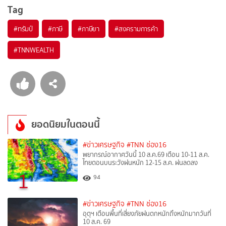
Tag
#
ทรัมป์
#
ภาษี
#
ภาษียา
#
สงครามการค้า
#
TNNWEALTH
ยอดนิยมในตอนนี้
#ข่าวเศรษฐกิจ
#TNN ช่อง16
พยากรณ์อากาศวันนี้ 10 ส.ค.69 เตือน 10-11 ส.ค.
ไทยตอนบนระวังฝนหนัก 12-15 ส.ค. ฝนลดลง
1
94
#ข่าวเศรษฐกิจ
#TNN ช่อง16
อุตุฯ เตือนพื้นที่เสี่ยงภัยฝนตกหนักถึงหนักมากวันที่
10 ส.ค. 69