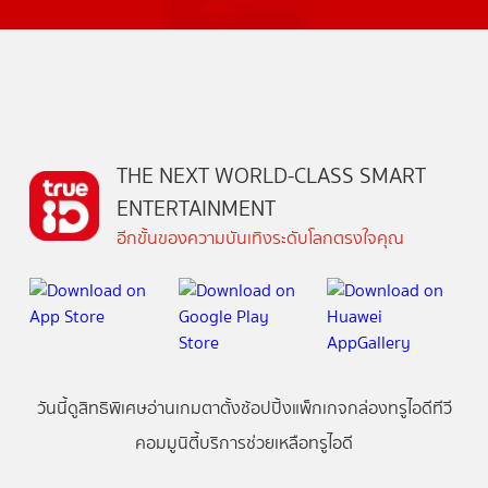
THE NEXT WORLD-CLASS SMART
ENTERTAINMENT
อีกขั้นของความบันเทิงระดับโลกตรงใจคุณ
วันนี้
ดู
สิทธิพิเศษ
อ่าน
เกม
ตาตั้ง
ช้อปปิ้ง
แพ็กเกจ
กล่องทรูไอดีทีวี
คอมมูนิตี้
บริการช่วยเหลือทรูไอดี