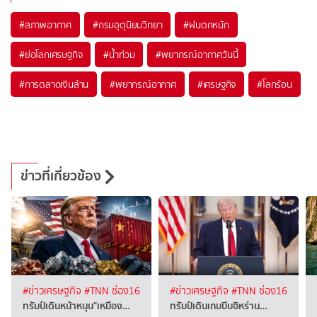
#
สภาพอากาศ
#
กรมอุตุนิยมวิทยา
#
ฝนตกหนัก
#
ย่อโลกเศรษฐกิจ
#
น้ำท่วม
#
พยากรณ์อากาศวันนี้
#
การตลาดเงินล้าน
#
พยากรณ์อากาศ
#
เศรษฐกิจ
#
โลกร้อน
ข่าวที่เกี่ยวข้อง
#ข่าวเศรษฐกิจ
#TNN ช่อง16
#ข่าวเศรษฐกิจ
#TNN ช่อง16
ทรัมป์เดินหน้าหนุน"เหมือง…
ทรัมป์เดินเกมบีบอิหร่าน…