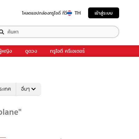
TH
เข้าสู่ระบบ
โหลดแอป
กล่องทรูไอดี ทีวี
ผู้หญิง
ดูดวง
ทรูไอดี ครีเอเตอร์
ระเทศ
อื่นๆ
 plane"