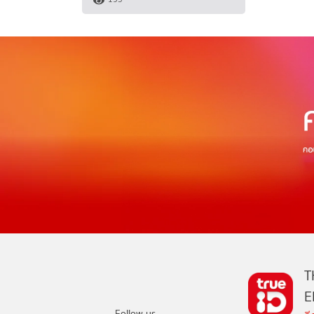
T
E
Follow us