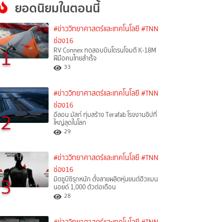
ยอดนิยมในตอนนี้
#ข่าววิทยาศาสตร์และเทคโนโลยี
#TNN
ช่อง16
1
RV Connex ทดสอบบินโดรนโจมตี K-18M
ฝีมือคนไทยสำเร็จ
33
#ข่าววิทยาศาสตร์และเทคโนโลยี
#TNN
ช่อง16
2
อีลอน มัสก์ ทุ่มสร้าง Terafab โรงงานชิปที่
ใหญ่สุดในโลก
29
#ข่าววิทยาศาสตร์และเทคโนโลยี
#TNN
ช่อง16
3
มิตซูบิชิรุกหนัก ตั้งสายผลิตหุ่นยนต์ฮิวแมน
นอยด์ 1,000 ตัวต่อเดือน
28