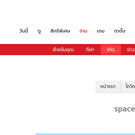
วันนี้
ดู
สิทธิพิเศษ
อ่าน
เกม
ตาตั้ง
สำหรับคุณ
กีฬา
ข่าว
ข่าว
หน้าแรก
โควิ
space 