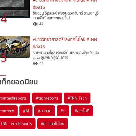
#ข่าววิทยาศาสตร์และเทคโนโลยี
#TNN
ช่อง16
4
ชิ้นส่วน SpaceX พุ่งชนดวงจันทร์ ยานดานูริ
เกาหลีใต้เผยภาพหลุมใหม่
25
#ข่าววิทยาศาสตร์และเทคโนโลยี
#TNN
ช่อง16
5
รถพยาบาลโซลาร์เซลล์คันแรกของโลก Stella
Juva ลุยพื้นที่ทุรกันดาร
23
แท็กยอดนิยม
#
tnntechreports
#
techreports
#
TNN Tech
#
tnntech
#
AI
#
อวกาศ
#
ai
#
ข่าวไอที
#
TNN Tech Reports
#
ข่าวเทคโนโลยี