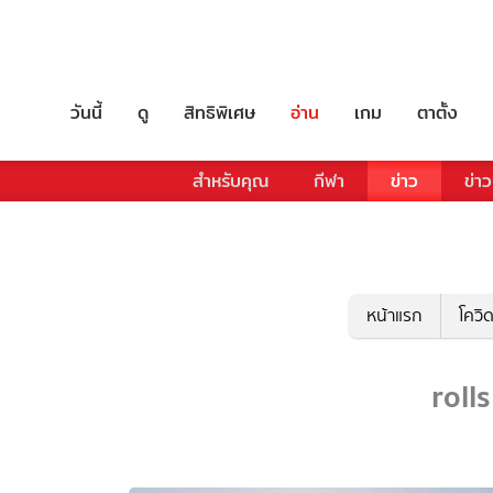
วันนี้
ดู
สิทธิพิเศษ
อ่าน
เกม
ตาตั้ง
สำหรับคุณ
กีฬา
ข่าว
ข่าว
หน้าแรก
โควิ
rolls