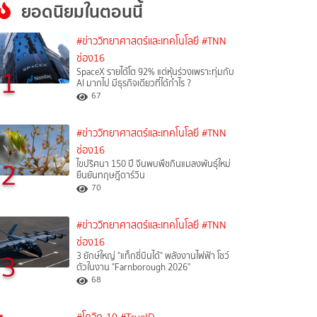
ยอดนิยมในตอนนี้
#ข่าววิทยาศาสตร์และเทคโนโลยี
#TNN
ช่อง16
1
SpaceX รายได้โต 92% แต่หุ้นร่วงเพราะทุ่มกับ
AI มากไป มีธุรกิจเดียวที่ได้กำไร ?
67
#ข่าววิทยาศาสตร์และเทคโนโลยี
#TNN
ช่อง16
2
ไขปริศนา 150 ปี จีนพบพืชกินแมลงพันธุ์ใหม่
ยืนยันทฤษฎีดาร์วิน
70
#ข่าววิทยาศาสตร์และเทคโนโลยี
#TNN
ช่อง16
3
3 ยักษ์ใหญ่ "แท็กซี่บินได้" พลังงานไฟฟ้า โชว์
ตัวในงาน "Farnborough 2026"
68