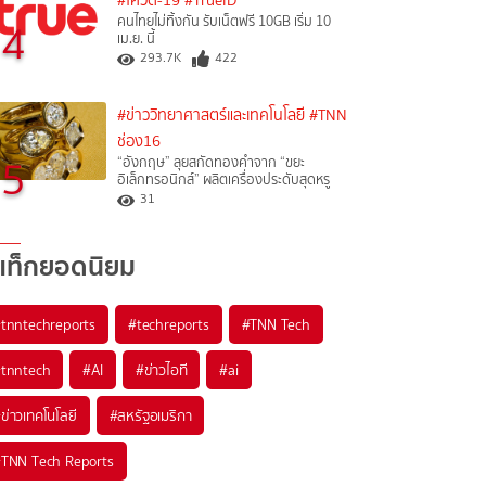
#โควิด-19
#TrueID
คนไทยไม่ทิ้งกัน รับเน็ตฟรี 10GB เริ่ม 10
4
เม.ย. นี้
293.7K
422
#ข่าววิทยาศาสตร์และเทคโนโลยี
#TNN
ช่อง16
5
“อังกฤษ” ลุยสกัดทองคำจาก “ขยะ
อิเล็กทรอนิกส์” ผลิตเครื่องประดับสุดหรู
31
แท็กยอดนิยม
#
tnntechreports
#
techreports
#
TNN Tech
#
tnntech
#
AI
#
ข่าวไอที
#
ai
#
ข่าวเทคโนโลยี
#
สหรัฐอเมริกา
#
TNN Tech Reports