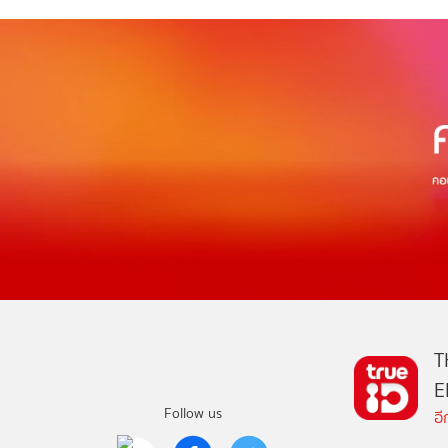
T
E
Follow us
อ