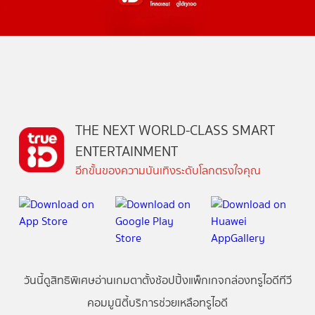
THE NEXT WORLD-CLASS SMART
ENTERTAINMENT
อีกขั้นของความบันเทิงระดับโลกตรงใจคุณ
วันนี้
ดู
สิทธิพิเศษ
อ่าน
เกม
ตาตั้ง
ช้อปปิ้ง
แพ็กเกจ
กล่องทรูไอดีทีวี
คอมมูนิตี้
บริการช่วยเหลือทรูไอดี