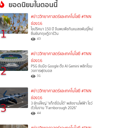
ยอดนิยมในตอนนี้
#ข่าววิทยาศาสตร์และเทคโนโลยี
#TNN
ช่อง16
1
ไขปริศนา 150 ปี จีนพบพืชกินแมลงพันธุ์ใหม่
ยืนยันทฤษฎีดาร์วิน
43
#ข่าววิทยาศาสตร์และเทคโนโลยี
#TNN
ช่อง16
2
PSG จับมือ Google ดึง AI Gemini พลิกโฉม
วงการฟุตบอล
31
#ข่าววิทยาศาสตร์และเทคโนโลยี
#TNN
ช่อง16
3
3 ยักษ์ใหญ่ "แท็กซี่บินได้" พลังงานไฟฟ้า โชว์
ตัวในงาน "Farnborough 2026"
44