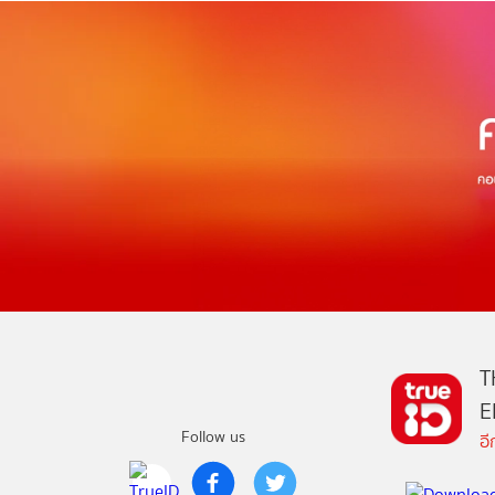
T
E
Follow us
อ