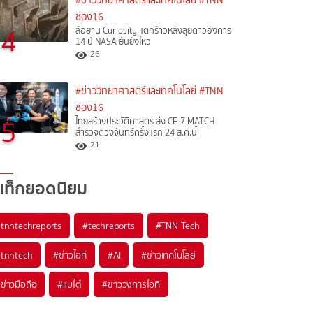
#ข่าววิทยาศาสตร์และเทคโนโลยี
#TNN
ช่อง16
4
ล้อยาน Curiosity แตกร้าวหลังลุยดาวอังคาร
14 ปี NASA ยันยังไหว
26
#ข่าววิทยาศาสตร์และเทคโนโลยี
#TNN
ช่อง16
5
ไทยสร้างประวัติศาสตร์ ส่ง CE-7 MATCH
สำรวจดวงจันทร์ครั้งแรก 24 ส.ค.นี้
21
แท็กยอดนิยม
#
tnntechreports
#
techreports
#
TNN Tech
#
tnntech
#
ข่าวไอที
#
AI
#
ข่าวเทคโนโลยี
#
ข่าวมือถือ
#
แบไต๋
#
ข่าววงการไอที