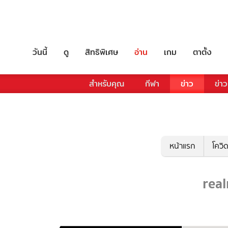
วันนี้
ดู
สิทธิพิเศษ
อ่าน
เกม
ตาตั้ง
สำหรับคุณ
กีฬา
ข่าว
ข่าว
หน้าแรก
โควิ
real