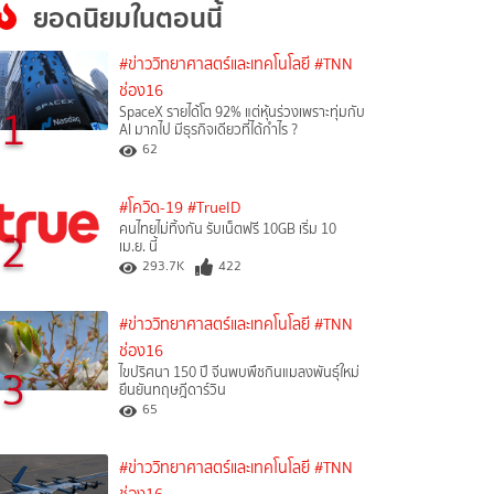
ยอดนิยมในตอนนี้
#ข่าววิทยาศาสตร์และเทคโนโลยี
#TNN
ช่อง16
1
SpaceX รายได้โต 92% แต่หุ้นร่วงเพราะทุ่มกับ
AI มากไป มีธุรกิจเดียวที่ได้กำไร ?
62
#โควิด-19
#TrueID
คนไทยไม่ทิ้งกัน รับเน็ตฟรี 10GB เริ่ม 10
2
เม.ย. นี้
293.7K
422
#ข่าววิทยาศาสตร์และเทคโนโลยี
#TNN
ช่อง16
3
ไขปริศนา 150 ปี จีนพบพืชกินแมลงพันธุ์ใหม่
ยืนยันทฤษฎีดาร์วิน
65
#ข่าววิทยาศาสตร์และเทคโนโลยี
#TNN