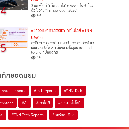
ช่อง16
4
3 ยักษ์ใหญ่ "แท็กซี่บินได้" พลังงานไฟฟ้า โชว์
ตัวในงาน "Farnborough 2026"
64
#ข่าววิทยาศาสตร์และเทคโนโลยี
#TNN
ช่อง16
5
อาลีบาบา คลาวด์ เผยผลสำรวจ องค์กรในเอ
เชียเร่งสปีดใช้ AI แต่ยังขาดโซลูชันแบบ End-
to-End ที่ปลอดภัย
16
แท็กยอดนิยม
#
tnntechreports
#
techreports
#
TNN Tech
#
tnntech
#
AI
#
ข่าวไอที
#
ข่าวเทคโนโลยี
#
ai
#
TNN Tech Reports
#
สหรัฐอเมริกา