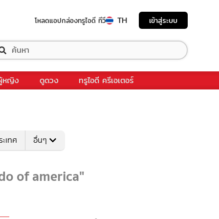
TH
เข้าสู่ระบบ
โหลดแอป
กล่องทรูไอดี ทีวี
ผู้หญิง
ดูดวง
ทรูไอดี ครีเอเตอร์
ระเทศ
อื่นๆ
ndo of america"