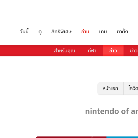
วันนี้
ดู
สิทธิพิเศษ
อ่าน
เกม
ตาตั้ง
สำหรับคุณ
กีฬา
ข่าว
ข่าว
หน้าแรก
โควิ
nintendo of am