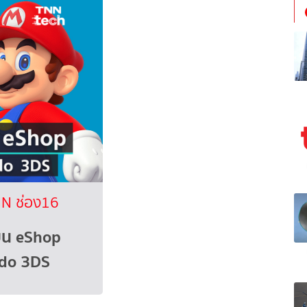
N ช่อง16
มบน eShop
ndo 3DS