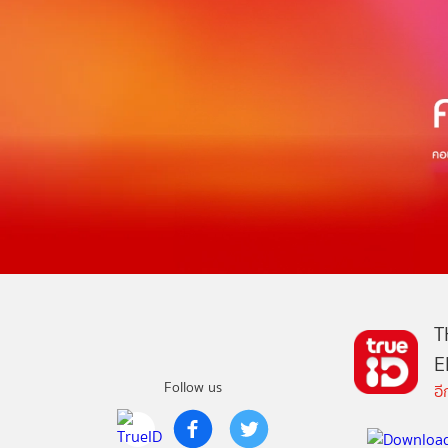
T
E
Follow us
อ