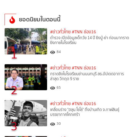
ยอดนิยมในตอนนี้
#ข่าวทั่วไทย
#TNN ช่อง16
ตำรวจ เปิดข้อมูลเด็กวัย 14 ปี ยิงปู่-ย่า ก่อนมากราด
ยิงภายในโรงเรียน
1
84
#ข่าวทั่วไทย
#TNN ช่อง16
กราดยิงในโรงเรียนย่านนนทบุรี สธ.อัปเดตอาการ
ล่าสุด วิกฤต 9 ราย
2
65
#ข่าวทั่วไทย
#TNN ช่อง16
เคลื่อนร่าง "ฮลุน โซโล่" ถึงบ้านเกิด จ.กาฬสินธุ์
บรรยากาศโศกเศร้า
3
30