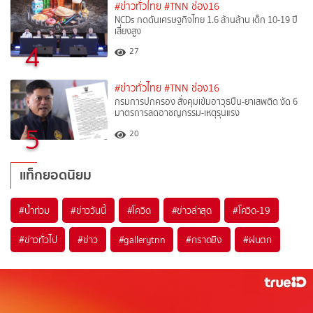
#ข่าวทั่วไทย
#TNN ช่อง16
NCDs กดดันเศรษฐกิจไทย 1.6 ล้านล้าน เด็ก 10-19 ปี
เสี่ยงสูง
4
27
#ข่าวทั่วไทย
#TNN ช่อง16
กรมการปกครอง สั่งคุมเข้มอาวุธปืน-ยาเสพติด งัด 6
มาตรการลดอาชญกรรม-เหตุรุนแรง
5
20
แท็กยอดนิยม
#
น้ำท่วม
#
ข่าววันนี้
#
โควิด
#
ข่าวล่าสุด
#
โควิด-19
#
ข่าวทั่วไป
#
ข่าว
#
gallerytnn
#
กราดยิง
#
ฝนตก