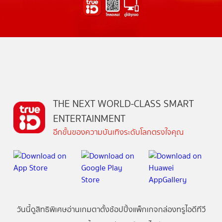
THE NEXT WORLD-CLASS SMART
ENTERTAINMENT
อีกขั้นของความบันเทิงระดับโลกตรงใจคุณ
วันนี้
ดู
สิทธิพิเศษ
อ่าน
เกม
ตาตั้ง
ช้อปปิ้ง
แพ็กเกจ
กล่องทรูไอดีทีวี