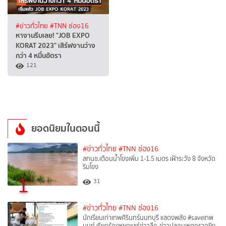
#ข่าวทั่วไทย
#TNN ช่อง16
หางานรีบเลย! "JOB EXPO
KORAT 2023" เสิร์ฟงานว่าง
กว่า 4 หมื่นอัตรา
121
ยอดนิยมในตอนนี้
#ข่าวทั่วไทย
#TNN ช่อง16
สทนช.เตือนน้ำโขงเพิ่ม 1-1.5 เมตร เฝ้าระวัง 8 จังหวัด
ริมโขง
1
31
#ข่าวทั่วไทย
#TNN ช่อง16
นักเรียนเก่าเทพศิรินทร์นนทบุรี แสดงพลัง #saveเทพ
นนท์ เรียกร้องหยุดแชร์ข่าวลือ-ข่าวปลอมเหตุกราดยิง