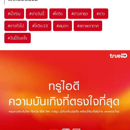
#
น้ำท่วม
#
ข่าววันนี้
#
โควิด
#
ข่าวล่าสุด
#
ข่าว
#
ข่าวทั่วไป
#
โควิด-19
#
ฝนตก
#
สภาพอากาศ
#
วันนี้วันอะไร