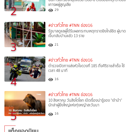
เคารพผู้สูญเสีย
2
29
#ข่าวทั่วไทย
#TNN ช่อง16
รัฐบาลดูแลผู้ได้รับผลกระทบเหตุกราดยิงใกล้ชิด ผู้บาด
เจ็บกลับบ้านแล้ว 13 ราย
3
21
#ข่าวทั่วไทย
#TNN ช่อง16
ตำรวจเปิดทางส่งหัวใจดวงที่ 185 ถึงศิริราชสำเร็จ ใช้
เวลา 48 นาที
4
16
#ข่าวทั่วไทย
#TNN ช่อง16
10 สิงหาคม วันสิงโตโลก เปิดเรื่องน่ารู้ของ "เจ้าป่า"
นักล่าผู้ยิ่งใหญ่แห่งทุ่งหญ้าสะวันนา
5
16
แท็กยอดนิยม