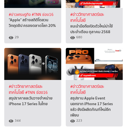
#ข่าวเศรษฐกิจ
#TNN ช่อง16
#ข่าววิทยาศาสตร์และ
"Apple" สร้างสถิติโตสวน
เทคโนโลยี
วิกฤตชิป ครองตลาดโลก 20%
แนะนำมือถือเปิดตัวใหม่น่าใช้
ประจำเดือน ตุลาคม 2568
29
680
#ข่าววิทยาศาสตร์และ
#ข่าววิทยาศาสตร์และ
เทคโนโลยี
#TNN ช่อง16
เทคโนโลยี
สรุปราคาและวันวางจำหน่าย
สรุปงาน Apple Event
iPhone 17 Series ในไทย
นอกจาก iPhone 17 Series
แล้ว ยังมีผลิตภัณฑ์ใหม่อีก
เพียบ
344
223