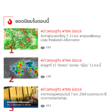
ยอดนิยมในตอนนี้
#ข่าวเศรษฐกิจ
#TNN ช่อง16
จับตาฝนระลอกใหญ่ 7–11 ส.ค. พายุดอลฟินหนุน
มรสุม ไทยฝนหนัก-คลื่นทะเลแรง
1
590
#ข่าวเศรษฐกิจ
#TNN ช่อง16
พายุลูกที่ 15 “จันหอม” จ่อถล่ม “ญี่ปุ่น” 11 ส.ค.นี้
2
148
#ข่าวเศรษฐกิจ
#TNN ช่อง16
ราคาทองรูปพรรณวันนี้ 7 ส.ค. 2569 รวมทุกขนาด เช็
กราคาทองแท่งล่าสุด
3
363