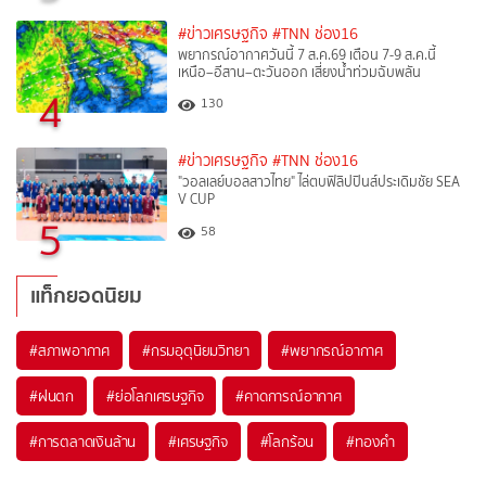
#ข่าวเศรษฐกิจ
#TNN ช่อง16
พยากรณ์อากาศวันนี้ 7 ส.ค.69 เตือน 7-9 ส.ค.นี้
เหนือ–อีสาน–ตะวันออก เสี่ยงน้ำท่วมฉับพลัน
4
130
#ข่าวเศรษฐกิจ
#TNN ช่อง16
"วอลเลย์บอลสาวไทย" ไล่ตบฟิลิปปินส์ประเดิมชัย SEA
V CUP
5
58
แท็กยอดนิยม
#
สภาพอากาศ
#
กรมอุตุนิยมวิทยา
#
พยากรณ์อากาศ
#
ฝนตก
#
ย่อโลกเศรษฐกิจ
#
คาดการณ์อากาศ
#
การตลาดเงินล้าน
#
เศรษฐกิจ
#
โลกร้อน
#
ทองคำ