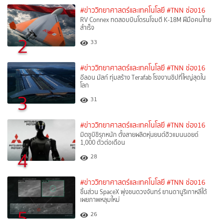
#ข่าววิทยาศาสตร์และเทคโนโลยี
#TNN ช่อง16
RV Connex ทดสอบบินโดรนโจมตี K-18M ฝีมือคนไทย
สำเร็จ
2
33
#ข่าววิทยาศาสตร์และเทคโนโลยี
#TNN ช่อง16
อีลอน มัสก์ ทุ่มสร้าง Terafab โรงงานชิปที่ใหญ่สุดใน
โลก
3
31
#ข่าววิทยาศาสตร์และเทคโนโลยี
#TNN ช่อง16
มิตซูบิชิรุกหนัก ตั้งสายผลิตหุ่นยนต์ฮิวแมนนอยด์
1,000 ตัวต่อเดือน
4
28
#ข่าววิทยาศาสตร์และเทคโนโลยี
#TNN ช่อง16
ชิ้นส่วน SpaceX พุ่งชนดวงจันทร์ ยานดานูริเกาหลีใต้
เผยภาพหลุมใหม่
5
26