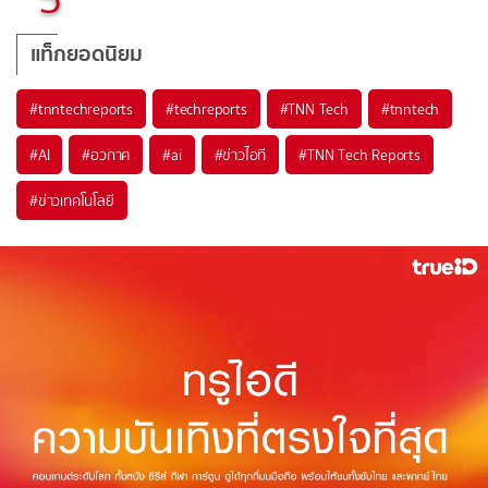
แท็กยอดนิยม
#
tnntechreports
#
techreports
#
TNN Tech
#
tnntech
#
AI
#
อวกาศ
#
ai
#
ข่าวไอที
#
TNN Tech Reports
#
ข่าวเทคโนโลยี