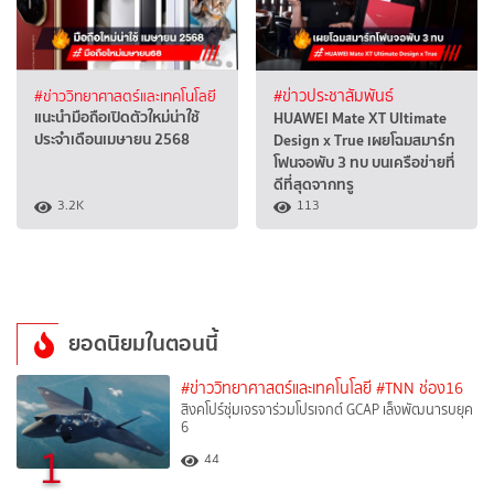
#ข่าววิทยาศาสตร์และเทคโนโลยี
#ข่าวประชาสัมพันธ์
แนะนำมือถือเปิดตัวใหม่น่าใช้
HUAWEI Mate XT Ultimate
ประจำเดือนเมษายน 2568
Design x True เผยโฉมสมาร์ท
โฟนจอพับ 3 ทบ บนเครือข่ายที่
ดีที่สุดจากทรู
3.2K
113
ยอดนิยมในตอนนี้
#ข่าววิทยาศาสตร์และเทคโนโลยี
#TNN ช่อง16
สิงคโปร์ซุ่มเจรจาร่วมโปรเจกต์ GCAP เล็งพัฒนารบยุค
6
1
44