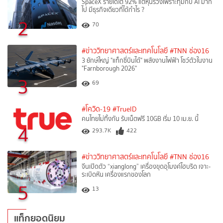
SpaceX รายได้โต 92% แต่หุ้นร่วงเพราะทุ่มกับ AI มาก
ไป มีธุรกิจเดียวที่ได้กำไร ?
2
70
#ข่าววิทยาศาสตร์และเทคโนโลยี
#TNN ช่อง16
3 ยักษ์ใหญ่ "แท็กซี่บินได้" พลังงานไฟฟ้า โชว์ตัวในงาน
"Farnborough 2026"
3
69
#โควิด-19
#TrueID
คนไทยไม่ทิ้งกัน รับเน็ตฟรี 10GB เริ่ม 10 เม.ย. นี้
4
293.7K
422
#ข่าววิทยาศาสตร์และเทคโนโลยี
#TNN ช่อง16
จีนเปิดตัว “xianglong” เครื่องขุดอุโมงค์ไฮบริด เจาะ-
ระเบิดหิน เครื่องแรกของโลก
5
13
แท็กยอดนิยม