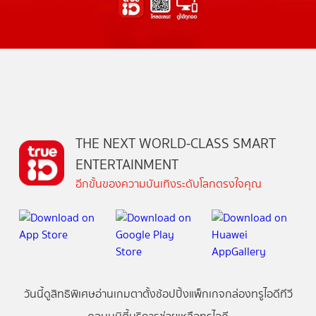
THE NEXT WORLD-CLASS SMART
ENTERTAINMENT
อีกขั้นของความบันเทิงระดับโลกตรงใจคุณ
วันนี้
ดู
สิทธิพิเศษ
อ่าน
เกม
ตาตั้ง
ช้อปปิ้ง
แพ็กเกจ
กล่องทรูไอดีทีวี