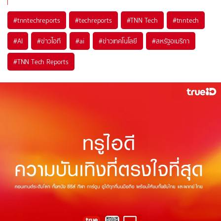
#
tnntechreports
#
techreports
#
TNN Tech
#
tnntech
#
AI
#
ข่าวไอที
#
ai
#
ข่าวเทคโนโลยี
#
สหรัฐอเมริกา
#
TNN Tech Reports