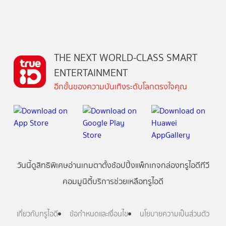
THE NEXT WORLD-CLASS SMART
ENTERTAINMENT
อีกขั้นของความบันเทิงระดับโลกตรงใจคุณ
วันนี้
ดู
สิทธิพิเศษ
อ่าน
เกม
ตาตั้ง
ช้อปปิ้ง
แพ็กเกจ
กล่องทรูไอดีทีวี
คอมมูนิตี้
บริการช่วยเหลือทรูไอดี
เกี่ยวกับทรูไอดี
ข้อกำหนดและเงื่อนไข
นโยบายความเป็นส่วนตัว