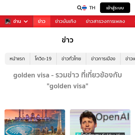
TH
เข้าสู่ระบบ
ับคุณ
อ่าน
กีฬา
ข่าว
ข่าวบันเทิง
ข่าวสารวงการเพลง
ข่าว
หน้าแรก
โควิด-19
ข่าวทั่วไทย
ข่าวการเมือง
ข่าว
golden visa - รวมข่าว ที่เกี่ยวข้องกับ
"golden visa"