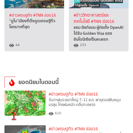
#ข่าวเศรษฐกิจ
#TNN ช่อง16
#ข่าววิทยาศาสตร์และ
“ดูไบ”เมืองที่ดึงดูดเศรษฐีทั่ว
เทคโนโลยี
#TNN ช่อง16
โลกมากที่สุด
แซม อัลท์แมน ผู้ก่อตั้ง OpenAI
ได้รับ Golden Visa ของ
อินโดนีเซียเป็นคนแรก
44
233
ยอดนิยมในตอนนี้
#ข่าวเศรษฐกิจ
#TNN ช่อง16
จับตาฝนระลอกใหญ่ 7–11 ส.ค. พายุดอลฟินหนุน
มรสุม ไทยฝนหนัก-คลื่นทะเลแรง
1
610
#ข่าวเศรษฐกิจ
#TNN ช่อง16