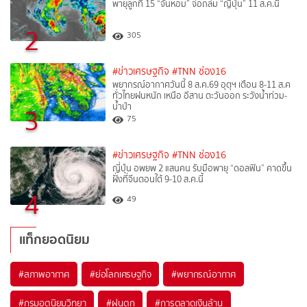
พายุลูกที่ 15 “จันหอม” จ่อถล่ม “ญี่ปุ่น” 11 ส.ค.นี้
2
305
#ข่าวเศรษฐกิจ
#TNN ช่อง16
พยากรณ์อากาศวันนี้ 8 ส.ค.69 อุตุฯ เตือน 8-11 ส.ค
ทั่วไทยฝนหนัก เหนือ อีสาน ตะวันออก ระวังน้ำท่วม-
น้ำป่า
3
75
#ข่าวเศรษฐกิจ
#TNN ช่อง16
ญี่ปุ่น อพยพ 2 แสนคน รับมือพายุ “ดอลฟิน” คาดขึ้น
ฝั่งที่จีนตอนใต้ 9-10 ส.ค.นี้
4
49
แท็กยอดนิยม
#
สภาพอากาศ
#
ย่อโลกเศรษฐกิจ
#
พยากรณ์อากาศ
#
กรมอุตุนิยมวิทยา
#
ฝนตก
#
การตลาดเงินล้าน