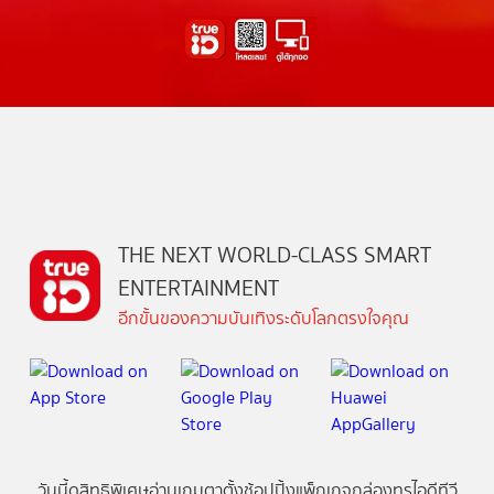
THE NEXT WORLD-CLASS SMART
ENTERTAINMENT
อีกขั้นของความบันเทิงระดับโลกตรงใจคุณ
วันนี้
ดู
สิทธิพิเศษ
อ่าน
เกม
ตาตั้ง
ช้อปปิ้ง
แพ็กเกจ
กล่องทรูไอดีทีวี