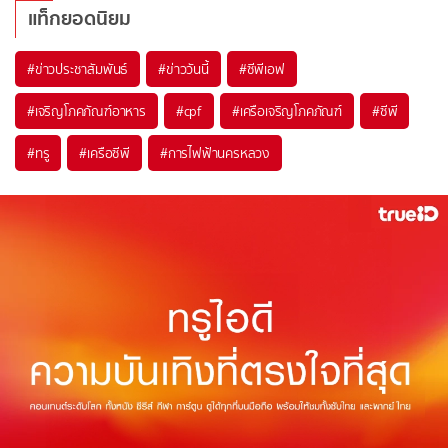
แท็กยอดนิยม
#
ข่าวประชาสัมพันธ์
#
ข่าววันนี้
#
ซีพีเอฟ
#
เจริญโภคภัณฑ์อาหาร
#
cpf
#
เครือเจริญโภคภัณฑ์
#
ซีพี
#
ทรู
#
เครือซีพี
#
การไฟฟ้านครหลวง