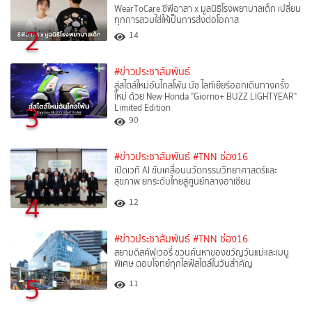
WearToCare ซีพีอาสา x มูลนิธิโรงพยาบาลเด็ก เปลี่ยน
ทุกการสวมใส่ให้เป็นการส่งต่อโอกาส
2
14
#ข่าวประชาสัมพันธ์
สู่สไตล์ใหม่อันไกลโพ้น บัซ ไลท์เยียร์ออกเดินทางครั้ง
ใหม่ ด้วย New Honda "Giorno+ BUZZ LIGHTYEAR"
3
Limited Edition
90
#ข่าวประชาสัมพันธ์
#TNN ช่อง16
เปิดเวที AI ขับเคลื่อนนวัตกรรมวิทยาศาสตร์และ
สุขภาพ ยกระดับไทยสู่ศูนย์กลางอาเซียน
4
12
#ข่าวประชาสัมพันธ์
#TNN ช่อง16
สยามดิสคัฟเวอรี่ ชวนค้นหาของขวัญวันแม่และเมนู
พิเศษ ตอบโจทย์ทุกไลฟ์สไตล์ในวันสำคัญ
5
11