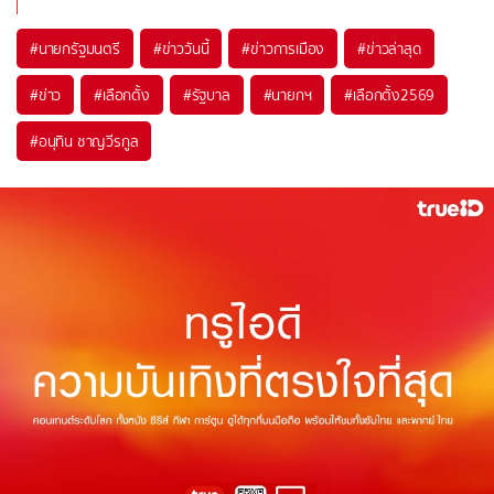
#
นายกรัฐมนตรี
#
ข่าววันนี้
#
ข่าวการเมือง
#
ข่าวล่าสุด
#
ข่าว
#
เลือกตั้ง
#
รัฐบาล
#
นายกฯ
#
เลือกตั้ง2569
#
อนุทิน ชาญวีรกูล