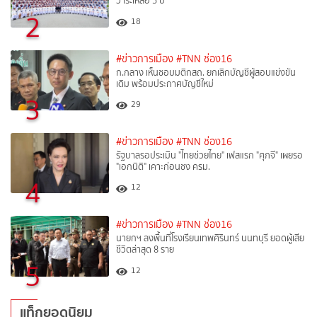
วาระเหลือ 5 ปี
2
18
#ข่าวการเมือง
#TNN ช่อง16
ก.กลาง เห็นชอบมติกสถ. ยกเลิกบัญชีผู้สอบแข่งขัน
เดิม พร้อมประกาศบัญชีใหม่
3
29
#ข่าวการเมือง
#TNN ช่อง16
รัฐบาลรอประเมิน "ไทยช่วยไทย" เฟสแรก "ศุภจี" เผยรอ
"เอกนิติ" เคาะก่อนชง ครม.
4
12
#ข่าวการเมือง
#TNN ช่อง16
นายกฯ ลงพื้นที่โรงเรียนเทพศิรินทร์ นนทบุรี ยอดผู้เสีย
ชีวิตล่าสุด 8 ราย
5
12
แท็กยอดนิยม