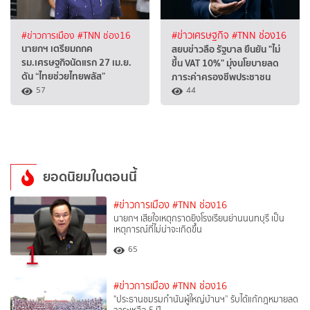
#ข่าวการเมือง
#TNN ช่อง16
#ข่าวเศรษฐกิจ
#TNN ช่อง16
นายกฯ เตรียมถกค
สยบข่าวลือ ​​​​รัฐบาล ยืนยัน "ไม่
รม.เศรษฐกิจนัดแรก 27 เม.ย.
ขึ้น VAT 10%" มุ่งนโยบายลด
ดัน “ไทยช่วยไทยพลัส”
ภาระค่าครองชีพประชาชน
57
44
ยอดนิยมในตอนนี้
#ข่าวการเมือง
#TNN ช่อง16
นายกฯ เสียใจเหตุกราดยิงโรงเรียนย่านนนทบุรี เป็น
เหตุการณ์ที่ไม่น่าจะเกิดขึ้น
1
65
#ข่าวการเมือง
#TNN ช่อง16
"ประธานชมรมกำนันผู้ใหญ่บ้านฯ” รับได้แก้กฎหมายลด