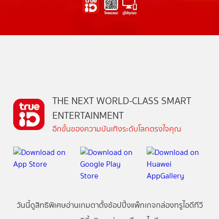
THE NEXT WORLD-CLASS SMART
ENTERTAINMENT
อีกขั้นของความบันเทิงระดับโลกตรงใจคุณ
วันนี้
ดู
สิทธิพิเศษ
อ่าน
เกม
ตาตั้ง
ช้อปปิ้ง
แพ็กเกจ
กล่องทรูไอดีทีวี