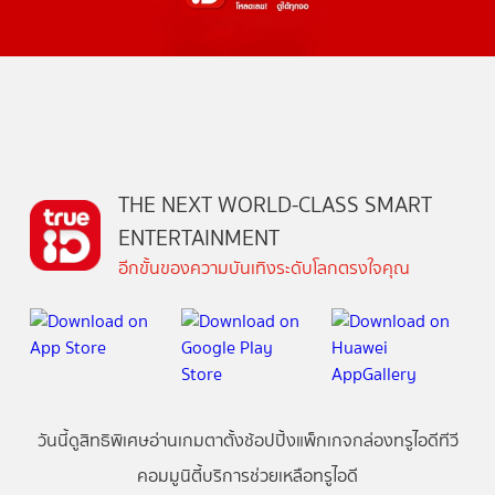
THE NEXT WORLD-CLASS SMART
ENTERTAINMENT
อีกขั้นของความบันเทิงระดับโลกตรงใจคุณ
วันนี้
ดู
สิทธิพิเศษ
อ่าน
เกม
ตาตั้ง
ช้อปปิ้ง
แพ็กเกจ
กล่องทรูไอดีทีวี
คอมมูนิตี้
บริการช่วยเหลือทรูไอดี