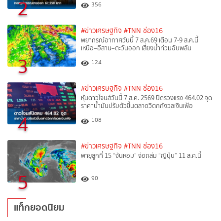
2
356
#ข่าวเศรษฐกิจ
#TNN ช่อง16
พยากรณ์อากาศวันนี้ 7 ส.ค.69 เตือน 7-9 ส.ค.นี้
เหนือ–อีสาน–ตะวันออก เสี่ยงน้ำท่วมฉับพลัน
3
124
#ข่าวเศรษฐกิจ
#TNN ช่อง16
หุ้นดาวโจนส์วันนี้ 7 ส.ค. 2569 ปิดร่วงแรง 464.02 จุด
ราคาน้ำมันปรับตัวขึ้นตลาดวิตกกังวลเงินเฟ้อ
4
108
#ข่าวเศรษฐกิจ
#TNN ช่อง16
พายุลูกที่ 15 “จันหอม” จ่อถล่ม “ญี่ปุ่น” 11 ส.ค.นี้
5
90
แท็กยอดนิยม