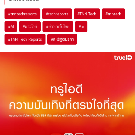
#
tnntechreports
#
techreports
#
TNN Tech
#
tnntech
#
AI
#
ข่าวไอที
#
ข่าวเทคโนโลยี
#
ai
#
TNN Tech Reports
#
สหรัฐอเมริกา