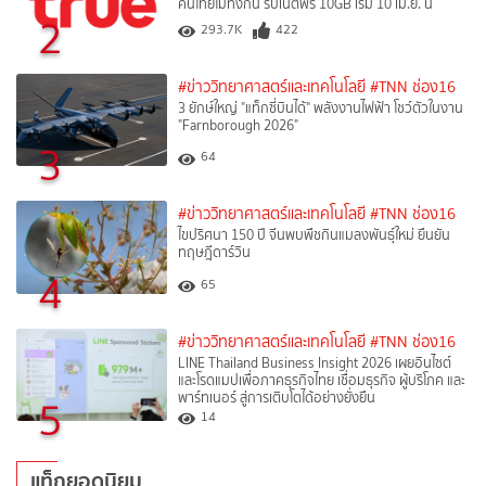
คนไทยไม่ทิ้งกัน รับเน็ตฟรี 10GB เริ่ม 10 เม.ย. นี้
2
293.7K
422
#ข่าววิทยาศาสตร์และเทคโนโลยี
#TNN ช่อง16
3 ยักษ์ใหญ่ "แท็กซี่บินได้" พลังงานไฟฟ้า โชว์ตัวในงาน
"Farnborough 2026"
3
64
#ข่าววิทยาศาสตร์และเทคโนโลยี
#TNN ช่อง16
ไขปริศนา 150 ปี จีนพบพืชกินแมลงพันธุ์ใหม่ ยืนยัน
ทฤษฎีดาร์วิน
4
65
#ข่าววิทยาศาสตร์และเทคโนโลยี
#TNN ช่อง16
LINE Thailand Business Insight 2026 เผยอินไซต์
และโรดแมปเพื่อภาคธุรกิจไทย เชื่อมธุรกิจ ผู้บริโภค และ
พาร์ทเนอร์ สู่การเติบโตได้อย่างยั่งยืน
5
14
แท็กยอดนิยม