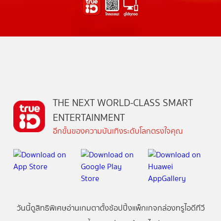
THE NEXT WORLD-CLASS SMART
ENTERTAINMENT
อีกขั้นของความบันเทิงระดับโลกตรงใจคุณ
วันนี้
ดู
สิทธิพิเศษ
อ่าน
เกม
ตาตั้ง
ช้อปปิ้ง
แพ็กเกจ
กล่องทรูไอดีทีวี