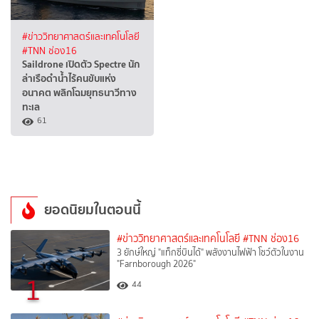
#ข่าววิทยาศาสตร์และเทคโนโลยี
#TNN ช่อง16
Saildrone เปิดตัว Spectre นัก
ล่าเรือดำน้ำไร้คนขับแห่ง
อนาคต พลิกโฉมยุทธนาวีทาง
ทะเล
61
ยอดนิยมในตอนนี้
#ข่าววิทยาศาสตร์และเทคโนโลยี
#TNN ช่อง16
3 ยักษ์ใหญ่ "แท็กซี่บินได้" พลังงานไฟฟ้า โชว์ตัวในงาน
"Farnborough 2026"
1
44