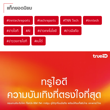
แท็กยอดนิยม
#
tnntechreports
#
techreports
#
TNN Tech
#
tnntech
#
ข่าวไอที
#
AI
#
ข่าวเทคโนโลยี
#
ข่าวมือถือ
#
ข่าววงการไอที
#
แบไต๋