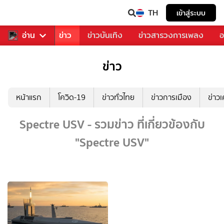
TH
เข้าสู่ระบบ
บคุณ
อ่าน
กีฬา
ข่าว
ข่าวบันเทิง
ข่าวสารวงการเพลง
อ
ข่าว
หน้าแรก
โควิด-19
ข่าวทั่วไทย
ข่าวการเมือง
ข่าว
Spectre USV - รวมข่าว ที่เกี่ยวข้องกับ
"Spectre USV"