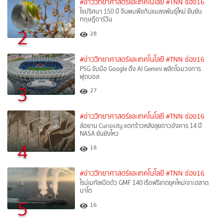
#ข่าววิทยาศาสตร์และเทคโนโลยี
#TNN ช่อง16
ไขปริศนา 150 ปี จีนพบพืชกินแมลงพันธุ์ใหม่ ยืนยัน
ทฤษฎีดาร์วิน
2
28
#ข่าววิทยาศาสตร์และเทคโนโลยี
#TNN ช่อง16
PSG จับมือ Google ดึง AI Gemini พลิกโฉมวงการ
ฟุตบอล
3
27
#ข่าววิทยาศาสตร์และเทคโนโลยี
#TNN ช่อง16
ล้อยาน Curiosity แตกร้าวหลังลุยดาวอังคาร 14 ปี
NASA ยันยังไหว
4
18
#ข่าววิทยาศาสตร์และเทคโนโลยี
#TNN ช่อง16
ไรน์เมทัลเปิดตัว GMF 140 เรือฟริเกตยุคใหม่เจาะตลาด
นาโต
5
16