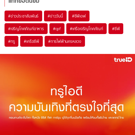
แท็กยอดนิยม
#
ข่าวประชาสัมพันธ์
#
ข่าววันนี้
#
ซีพีเอฟ
#
เจริญโภคภัณฑ์อาหาร
#
cpf
#
เครือเจริญโภคภัณฑ์
#
ซีพี
#
ทรู
#
เครือซีพี
#
การไฟฟ้านครหลวง