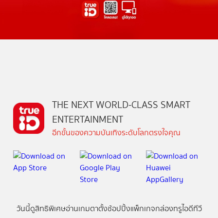
THE NEXT WORLD-CLASS SMART
ENTERTAINMENT
อีกขั้นของความบันเทิงระดับโลกตรงใจคุณ
วันนี้
ดู
สิทธิพิเศษ
อ่าน
เกม
ตาตั้ง
ช้อปปิ้ง
แพ็กเกจ
กล่องทรูไอดีทีวี