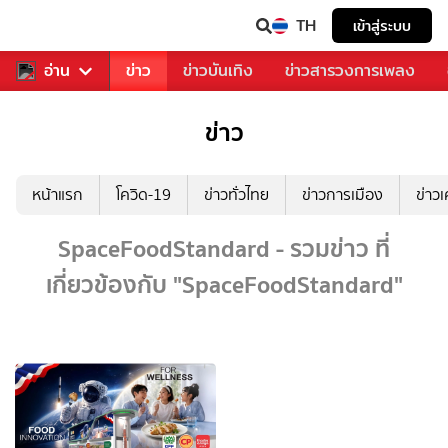
TH
เข้าสู่ระบบ
ับคุณ
อ่าน
กีฬา
ข่าว
ข่าวบันเทิง
ข่าวสารวงการเพลง
ข่าว
หน้าแรก
โควิด-19
ข่าวทั่วไทย
ข่าวการเมือง
ข่าว
SpaceFoodStandard - รวมข่าว ที่
เกี่ยวข้องกับ "SpaceFoodStandard"