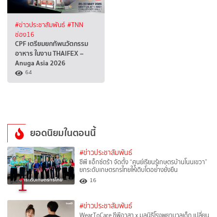
#ข่าวประชาสัมพันธ์
#TNN
ช่อง16
CPF เตรียมยกทัพนวัตกรรม
อาหาร ในงาน THAIFEX –
Anuga Asia 2026
64
ยอดนิยมในตอนนี้
#ข่าวประชาสัมพันธ์
ซีพี แอ็กซ์ตร้า จัดตั้ง “ศูนย์เรียนรู้เกษตรบ้านโนนเขวา”
ยกระดับเกษตรกรไทยให้เติบโตอย่างยั่งยืน
1
16
#ข่าวประชาสัมพันธ์
WearToCare ซีพีอาสา x มูลนิธิโรงพยาบาลเด็ก เปลี่ยน