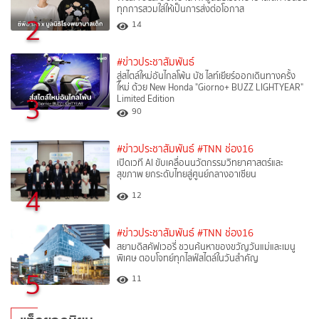
ทุกการสวมใส่ให้เป็นการส่งต่อโอกาส
2
14
#ข่าวประชาสัมพันธ์
สู่สไตล์ใหม่อันไกลโพ้น บัซ ไลท์เยียร์ออกเดินทางครั้ง
ใหม่ ด้วย New Honda "Giorno+ BUZZ LIGHTYEAR"
3
Limited Edition
90
#ข่าวประชาสัมพันธ์
#TNN ช่อง16
เปิดเวที AI ขับเคลื่อนนวัตกรรมวิทยาศาสตร์และ
สุขภาพ ยกระดับไทยสู่ศูนย์กลางอาเซียน
4
12
#ข่าวประชาสัมพันธ์
#TNN ช่อง16
สยามดิสคัฟเวอรี่ ชวนค้นหาของขวัญวันแม่และเมนู
พิเศษ ตอบโจทย์ทุกไลฟ์สไตล์ในวันสำคัญ
5
11