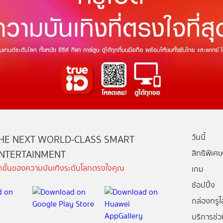
วันนี้
HE NEXT WORLD-CLASS SMART
NTERTAINMENT
สิทธิพิเศษ
ีกขั้นของความบันเทิงระดับโลกตรงใจคุณ
เกม
ช้อปปิ้ง
กล่องทรูไอ
บริการช่ว