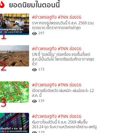
ยอดนิยมในตอนนี้
#ข่าวเศรษฐกิจ
#TNN ช่อง16
ราคาทองรูปพรรณวันนี้ 6 ส.ค. 2569 รวม
ทุกขนาด เช็กราคาทองแท่งล่าสุด
1
297
#ข่าวเศรษฐกิจ
#TNN ช่อง16
UN ชี้ "เอลนีโญ" เร่งเครื่อง แรงขึ้นตั้งแต่
ส.ค.นี้เป็นต้นไป โลกเตรียมรับศึกอากาศสุด
2
ขั้ว!
172
#ข่าวเศรษฐกิจ
#TNN ช่อง16
เปิดรายชื่อจังหวัด ฝนหนัก–ฝนน้อย 6–12
ส.ค. นี้
3
135
#ข่าวเศรษฐกิจ
#TNN ช่อง16
หุ้นดาวโจนส์วันนี้ 6 ส.ค. 2569 เพิ่มขึ้น
263.24 จุด รับความหวังเจรจาอิหร่าน-สหรัฐ
129