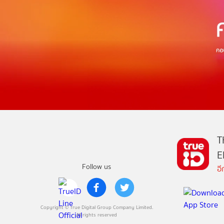
T
E
Follow us
อ
Copyright © True Digital Group Company Limited.
All rights reserved