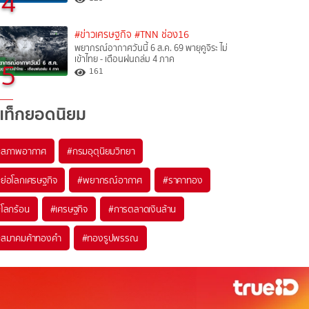
4
#ข่าวเศรษฐกิจ
#TNN ช่อง16
พยากรณ์อากาศวันนี้ 6 ส.ค. 69 พายุคูจิระ ไม่
เข้าไทย - เตือนฝนถล่ม 4 ภาค
5
161
แท็กยอดนิยม
#
สภาพอากาศ
#
กรมอุตุนิยมวิทยา
#
ย่อโลกเศรษฐกิจ
#
พยากรณ์อากาศ
#
ราคาทอง
#
โลกร้อน
#
เศรษฐกิจ
#
การตลาดเงินล้าน
#
สมาคมค้าทองคำ
#
ทองรูปพรรณ