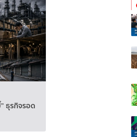
้” ธุรกิจรอด