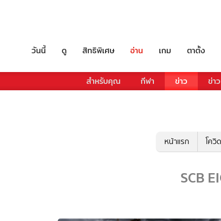
วันนี้
ดู
สิทธิพิเศษ
อ่าน
เกม
ตาตั้ง
สำหรับคุณ
กีฬา
ข่าว
ข่าว
หน้าแรก
โควิ
SCB EI