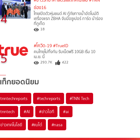
#ข่าววิทยาศาสตร์และเทคโนโลยี
#TNN
ช่อง16
4
ไทยเปิดตัวหุ่นยนต์ AI กู้ภัยทางน้ำอัตโนมัติ
เครื่องแรก ZBHA จับมือซูเปอร์ การ์ด นำร่อง
ที่ภูเก็ต
18
#โควิด-19
#TrueID
คนไทยไม่ทิ้งกัน รับเน็ตฟรี 10GB เริ่ม 10
5
เม.ย. นี้
293.7K
422
แท็กยอดนิยม
#
tnntechreports
#
techreports
#
TNN Tech
#
tnntech
#
AI
#
ข่าวไอที
#
ai
#
ข่าวเทคโนโลยี
#
แบไต๋
#
nasa