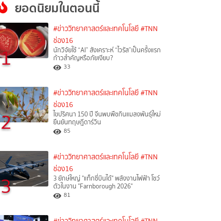
ยอดนิยมในตอนนี้
#ข่าววิทยาศาสตร์และเทคโนโลยี
#TNN
ช่อง16
1
นักวิจัยใช้ “AI” สังเคราะห์ “ไวรัส”เป็นครั้งแรก
ก้าวสำคัญหรือภัยเงียบ?
33
#ข่าววิทยาศาสตร์และเทคโนโลยี
#TNN
ช่อง16
2
ไขปริศนา 150 ปี จีนพบพืชกินแมลงพันธุ์ใหม่
ยืนยันทฤษฎีดาร์วิน
85
#ข่าววิทยาศาสตร์และเทคโนโลยี
#TNN
ช่อง16
3
3 ยักษ์ใหญ่ "แท็กซี่บินได้" พลังงานไฟฟ้า โชว์
ตัวในงาน "Farnborough 2026"
81