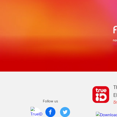
T
E
Follow us
อ