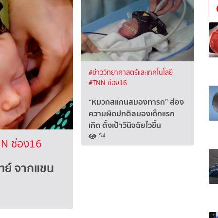
#ข่าววิทยาศาสตร์และเทคโนโลยี
#TNN ช่อง16
“หมวกสแกนสมองทารก” ส่อง
ความผิดปกติสมองเด็กแรก
เกิด ตั้งเป้าวินิจฉัยไวขึ้น
54
N ช่อง16
ทย์ จากแขน