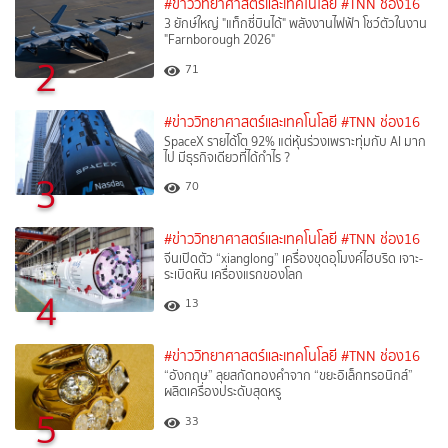
#ข่าววิทยาศาสตร์และเทคโนโลยี
#TNN ช่อง16
3 ยักษ์ใหญ่ "แท็กซี่บินได้" พลังงานไฟฟ้า โชว์ตัวในงาน
"Farnborough 2026"
2
71
#ข่าววิทยาศาสตร์และเทคโนโลยี
#TNN ช่อง16
SpaceX รายได้โต 92% แต่หุ้นร่วงเพราะทุ่มกับ AI มาก
ไป มีธุรกิจเดียวที่ได้กำไร ?
3
70
#ข่าววิทยาศาสตร์และเทคโนโลยี
#TNN ช่อง16
จีนเปิดตัว “xianglong” เครื่องขุดอุโมงค์ไฮบริด เจาะ-
ระเบิดหิน เครื่องแรกของโลก
4
13
#ข่าววิทยาศาสตร์และเทคโนโลยี
#TNN ช่อง16
“อังกฤษ” ลุยสกัดทองคำจาก “ขยะอิเล็กทรอนิกส์”
ผลิตเครื่องประดับสุดหรู
5
33