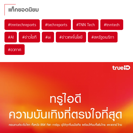
แท็กยอดนิยม
#
tnntechreports
#
techreports
#
TNN Tech
#
tnntech
#
AI
#
ข่าวไอที
#
ai
#
ข่าวเทคโนโลยี
#
สหรัฐอเมริกา
#
อวกาศ