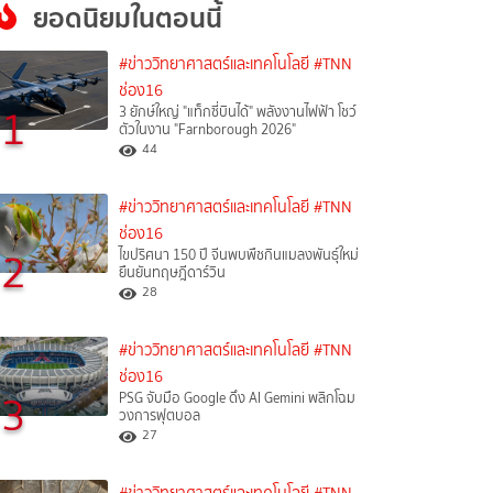
ยอดนิยมในตอนนี้
#ข่าววิทยาศาสตร์และเทคโนโลยี
#TNN
ช่อง16
1
3 ยักษ์ใหญ่ "แท็กซี่บินได้" พลังงานไฟฟ้า โชว์
ตัวในงาน "Farnborough 2026"
44
#ข่าววิทยาศาสตร์และเทคโนโลยี
#TNN
ช่อง16
2
ไขปริศนา 150 ปี จีนพบพืชกินแมลงพันธุ์ใหม่
ยืนยันทฤษฎีดาร์วิน
28
#ข่าววิทยาศาสตร์และเทคโนโลยี
#TNN
ช่อง16
3
PSG จับมือ Google ดึง AI Gemini พลิกโฉม
วงการฟุตบอล
27