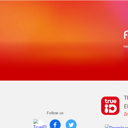
T
E
Follow us
อ