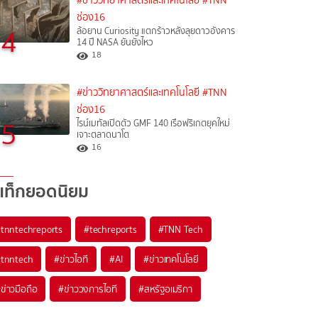
#ข่าววิทยาศาสตร์และเทคโนโลยี
#TNN
ช่อง16
4
ล้อยาน Curiosity แตกร้าวหลังลุยดาวอังคาร
14 ปี NASA ยันยังไหว
18
#ข่าววิทยาศาสตร์และเทคโนโลยี
#TNN
ช่อง16
5
ไรน์เมทัลเปิดตัว GMF 140 เรือฟริเกตยุคใหม่
เจาะตลาดนาโต
16
แท็กยอดนิยม
#
tnntechreports
#
techreports
#
TNN Tech
#
tnntech
#
ข่าวไอที
#
AI
#
ข่าวเทคโนโลยี
#
ข่าวมือถือ
#
ข่าววงการไอที
#
สหรัฐอเมริกา