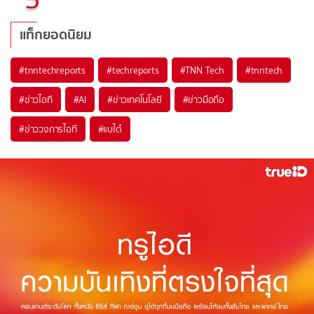
แท็กยอดนิยม
#
tnntechreports
#
techreports
#
TNN Tech
#
tnntech
#
ข่าวไอที
#
AI
#
ข่าวเทคโนโลยี
#
ข่าวมือถือ
#
ข่าววงการไอที
#
แบไต๋