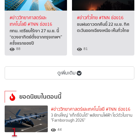
#ข่าววิทยาศาสตร์และ
#ข่าวทั่วไทย
#TNN ช่อง16
ชมฝนดาวตกคืนนี้ 22 เม.ย. ทิศ
เทคโนโลยี
#TNN ช่อง16
ตะวันออกเฉียงเหนือ เห็นทั่วไทย
กทม. เตรียมไร้เงา 27 เม.ย. นี้
“ดวงอาทิตย์ตั้งฉากกรุงเทพฯ”
ครั้งแรกของปี
88
81
ดูเพิ่มเติม
ยอดนิยมในตอนนี้
#ข่าววิทยาศาสตร์และเทคโนโลยี
#TNN ช่อง16
3 ยักษ์ใหญ่ "แท็กซี่บินได้" พลังงานไฟฟ้า โชว์ตัวในงาน
"Farnborough 2026"
1
44