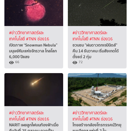
#ข่าววิทยาศาสตร์และ
#ข่าววิทยาศาสตร์และ
เทคโนโลยี
#TNN ช่อง16
เทคโนโลยี
#TNN ช่อง16
เปิดภาพ “Snowman Nebula"
ชวนชม "ฝนดาวตกเจมินิดส์"
มนุษย์หิมะแห่งจักรวาล ไกลโลก
คืน 14 ธันวาคม เริ่มสังเกตได้
6,000 ปีแสง
ตั้งแต่ 2 ทุ่ม
66
72
#ข่าววิทยาศาสตร์และ
#ข่าววิทยาศาสตร์และ
เทคโนโลยี
#TNN ช่อง16
เทคโนโลยี
#TNN ช่อง16
NARIT เผยลูกไฟบนท้องฟ้าเมื่อ
ไทยสร้างกล้องโทรทรรศน์วิทยุ
คืนวันที่ 25 ตุลาคม คาดเป็น
แบบวีกอส แห่งที่ 2 ใน