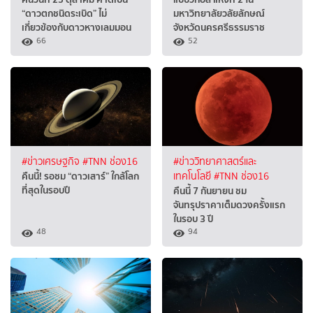
“ดาวตกชนิดระเบิด” ไม่
มหาวิทยาลัยวลัยลักษณ์
เกี่ยวข้องกับดาวหางเลมมอน
จังหวัดนครศรีธรรมราช
66
52
#ข่าวเศรษฐกิจ
#TNN ช่อง16
#ข่าววิทยาศาสตร์และ
คืนนี้! รอชม “ดาวเสาร์” ใกล้โลก
เทคโนโลยี
#TNN ช่อง16
ที่สุดในรอบปี
คืนนี้ 7 กันยายน ชม
จันทรุปราคาเต็มดวงครั้งแรก
ในรอบ 3 ปี
48
94