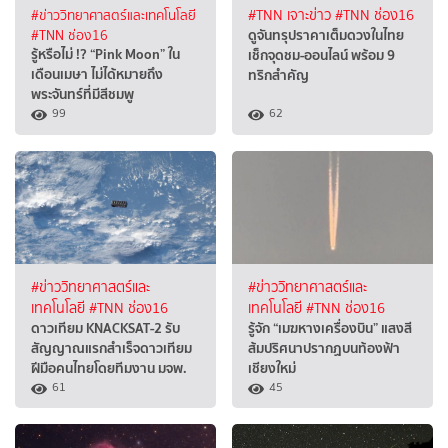
#ข่าววิทยาศาสตร์และเทคโนโลยี
#TNN เจาะข่าว
#TNN ช่อง16
ดูจันทรุปราคาเต็มดวงในไทย
#TNN ช่อง16
รู้หรือไม่ !? “Pink Moon” ใน
เช็กจุดชม-ออนไลน์ พร้อม 9
เดือนเมษา ไม่ได้หมายถึง
ทริกสำคัญ
พระจันทร์ที่มีสีชมพู
99
62
#ข่าววิทยาศาสตร์และ
#ข่าววิทยาศาสตร์และ
เทคโนโลยี
#TNN ช่อง16
เทคโนโลยี
#TNN ช่อง16
ดาวเทียม KNACKSAT-2 รับ
รู้จัก “เมฆหางเครื่องบิน” แสงสี
สัญญาณแรกสำเร็จดาวเทียม
ส้มปริศนาปรากฏบนท้องฟ้า
ฝีมือคนไทยโดยทีมงาน มจพ.
เชียงใหม่
61
45