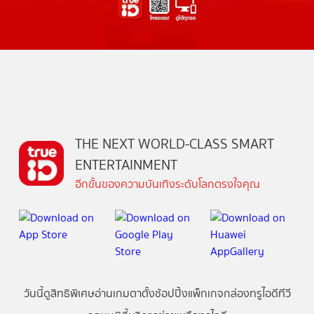
THE NEXT WORLD-CLASS SMART
ENTERTAINMENT
อีกขั้นของความบันเทิงระดับโลกตรงใจคุณ
วันนี้
ดู
สิทธิพิเศษ
อ่าน
เกม
ตาตั้ง
ช้อปปิ้ง
แพ็กเกจ
กล่องทรูไอดีทีวี