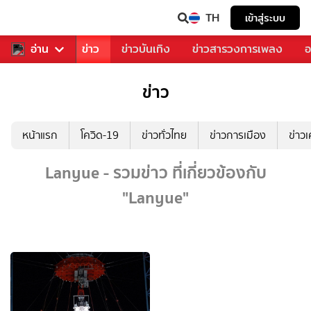
TH
เข้าสู่ระบบ
บคุณ
อ่าน
กีฬา
ข่าว
ข่าวบันเทิง
ข่าวสารวงการเพลง
อ
ข่าว
หน้าแรก
โควิด-19
ข่าวทั่วไทย
ข่าวการเมือง
ข่าว
Lanyue - รวมข่าว ที่เกี่ยวข้องกับ
"Lanyue"