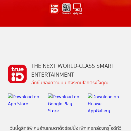
THE NEXT WORLD-CLASS SMART
ENTERTAINMENT
อีกขั้นของความบันเทิงระดับโลกตรงใจคุณ
วันนี้
ดู
สิทธิพิเศษ
อ่าน
เกม
ตาตั้ง
ช้อปปิ้ง
แพ็กเกจ
กล่องทรูไอดีทีวี