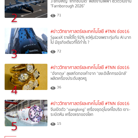
3 ยักษ์ใหญ่ "แท็กซี่บินได้" พลังงานไฟฟ้า โชว์ตัวในงาน
"Farnborough 2026"
2
71
#ข่าววิทยาศาสตร์และเทคโนโลยี
#TNN ช่อง16
SpaceX รายได้โต 92% แต่หุ้นร่วงเพราะทุ่มกับ AI มาก
ไป มีธุรกิจเดียวที่ได้กำไร ?
3
72
#ข่าววิทยาศาสตร์และเทคโนโลยี
#TNN ช่อง16
“อังกฤษ” ลุยสกัดทองคำจาก “ขยะอิเล็กทรอนิกส์”
ผลิตเครื่องประดับสุดหรู
4
36
#ข่าววิทยาศาสตร์และเทคโนโลยี
#TNN ช่อง16
จีนเปิดตัว “xianglong” เครื่องขุดอุโมงค์ไฮบริด เจาะ-
ระเบิดหิน เครื่องแรกของโลก
5
15