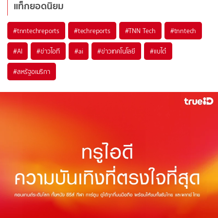
แท็กยอดนิยม
#
tnntechreports
#
techreports
#
TNN Tech
#
tnntech
#
AI
#
ข่าวไอที
#
ai
#
ข่าวเทคโนโลยี
#
แบไต๋
#
สหรัฐอเมริกา