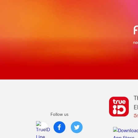
T
E
Follow us
อ