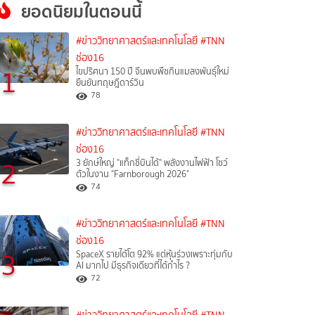
ยอดนิยมในตอนนี้
#ข่าววิทยาศาสตร์และเทคโนโลยี
#TNN
ช่อง16
1
ไขปริศนา 150 ปี จีนพบพืชกินแมลงพันธุ์ใหม่
ยืนยันทฤษฎีดาร์วิน
78
#ข่าววิทยาศาสตร์และเทคโนโลยี
#TNN
ช่อง16
2
3 ยักษ์ใหญ่ "แท็กซี่บินได้" พลังงานไฟฟ้า โชว์
ตัวในงาน "Farnborough 2026"
74
#ข่าววิทยาศาสตร์และเทคโนโลยี
#TNN
ช่อง16
3
SpaceX รายได้โต 92% แต่หุ้นร่วงเพราะทุ่มกับ
AI มากไป มีธุรกิจเดียวที่ได้กำไร ?
72