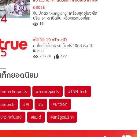
#ข่าววิทยาศาสตร์และเทคโนโลยี
#TNN
ช่อง16
4
จีนเปิดตัว “xianglong” เครื่องขุดอุโมงค์ไฮ
บริด เจาะ-ระเบิดหิน เครื่องแรกของโลก
16
#โควิด-19
#TrueID
คนไทยไม่ทิ้งกัน รับเน็ตฟรี 10GB เริ่ม 10
5
เม.ย. นี้
293.7K
422
แท็กยอดนิยม
#
tnntechreports
#
techreports
#
TNN Tech
#
tnntech
#
AI
#
ai
#
ข่าวไอที
#
ข่าวเทคโนโลยี
#
แบไต๋
#
สหรัฐอเมริกา