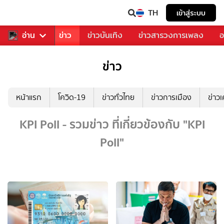
TH
เข้าสู่ระบบ
บคุณ
อ่าน
กีฬา
ข่าว
ข่าวบันเทิง
ข่าวสารวงการเพลง
อ
ข่าว
หน้าแรก
โควิด-19
ข่าวทั่วไทย
ข่าวการเมือง
ข่าว
KPI Poll - รวมข่าว ที่เกี่ยวข้องกับ "KPI
Poll"