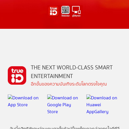
THE NEXT WORLD-CLASS SMART
ENTERTAINMENT
อีกขั้นของความบันเทิงระดับโลกตรงใจคุณ
วันนี้
ดู
สิทธิพิเศษ
อ่าน
เกม
ตาตั้ง
ช้อปปิ้ง
แพ็กเกจ
กล่องทรูไอดีทีวี