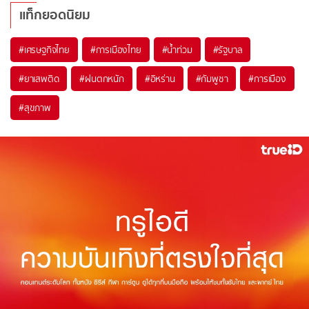
แท็กยอดนิยม
#
เศรษฐกิจไทย
#
การเมืองไทย
#
น้ำท่วม
#
รัฐบาล
#
ยาเสพติด
#
ฝนตกหนัก
#
อิหร่าน
#
กัมพูชา
#
การเมือง
#
สุขภาพ