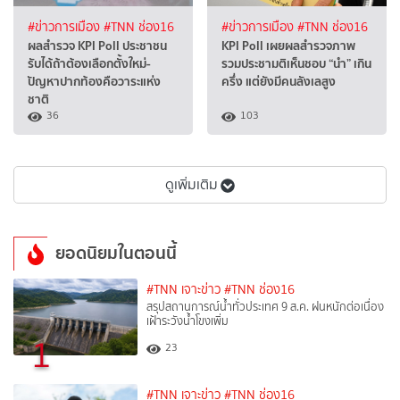
#ข่าวการเมือง
#TNN ช่อง16
#ข่าวการเมือง
#TNN ช่อง16
ผลสำรวจ KPI Poll ประชาชน
KPI Poll เผยผลสำรวจภาพ
รับได้ถ้าต้องเลือกตั้งใหม่-
รวมประชามติเห็นชอบ “นำ” เกิน
ปัญหาปากท้องคือวาระแห่ง
ครึ่ง แต่ยังมีคนลังเลสูง
ชาติ
36
103
ดูเพิ่มเติม
ยอดนิยมในตอนนี้
#TNN เจาะข่าว
#TNN ช่อง16
สรุปสถานการณ์น้ำทั่วประเทศ 9 ส.ค. ฝนหนักต่อเนื่อง
เฝ้าระวังน้ำโขงเพิ่ม
1
23
#TNN เจาะข่าว
#TNN ช่อง16