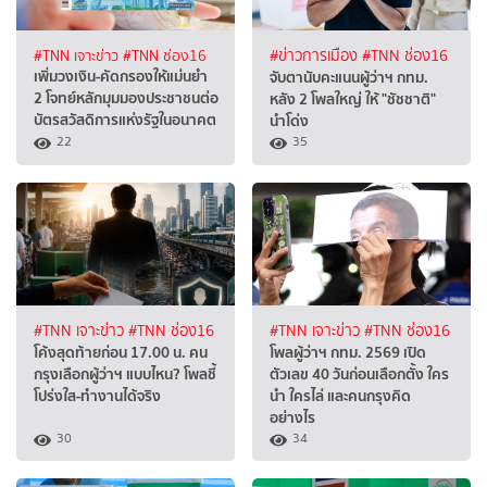
#TNN เจาะข่าว
#TNN ช่อง16
#ข่าวการเมือง
#TNN ช่อง16
เพิ่มวงเงิน-คัดกรองให้แม่นยำ
จับตานับคะแนนผู้ว่าฯ กทม.
2 โจทย์หลักมุมมองประชาชนต่อ
หลัง 2 โพลใหญ่ ให้ "ชัชชาติ"
บัตรสวัสดิการแห่งรัฐในอนาคต
นำโด่ง
22
35
#TNN เจาะข่าว
#TNN ช่อง16
#TNN เจาะข่าว
#TNN ช่อง16
โค้งสุดท้ายก่อน 17.00 น. คน
โพลผู้ว่าฯ กทม. 2569 เปิด
กรุงเลือกผู้ว่าฯ แบบไหน? โพลชี้
ตัวเลข 40 วันก่อนเลือกตั้ง ใคร
โปร่งใส-ทำงานได้จริง
นำ ใครไล่ และคนกรุงคิด
อย่างไร
30
34