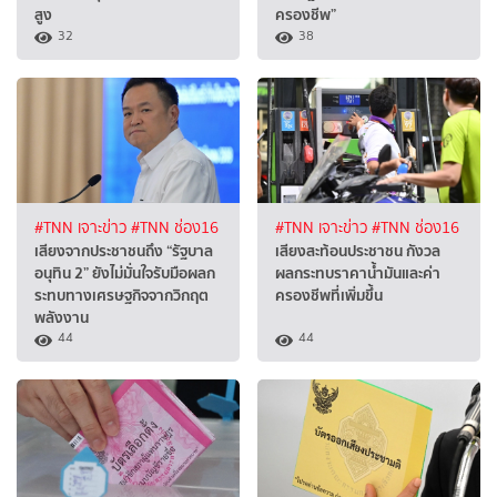
สูง
ครองชีพ”
32
38
#TNN เจาะข่าว
#TNN ช่อง16
#TNN เจาะข่าว
#TNN ช่อง16
เสียงจากประชาชนถึง “รัฐบาล
เสียงสะท้อนประชาชน กังวล
อนุทิน 2” ยังไม่มั่นใจรับมือผลก
ผลกระทบราคาน้ำมันและค่า
ระทบทางเศรษฐกิจจากวิกฤต
ครองชีพที่เพิ่มขึ้น
พลังงาน
44
44