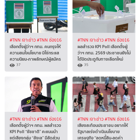
#TNN เจาะข่าว
#TNN ช่อง16
#TNN เจาะข่าว
#TNN ช่อง16
เลือกตั้งผู้ว่าฯ กทม. คนกรุงให้
ผลสำรวจ KPI Poll เลือกตั้งผู้
ความสนใจนโยบาย มิใช่กระแส
ว่าฯ กทม. 2569 ประชาชนยังไม่
ความนิยม-ภาพลักษณ์ผู้สมัคร
ได้ปิดประตูกับทางเลือกใหม่
37
35
#TNN เจาะข่าว
#TNN ช่อง16
#TNN เจาะข่าว
#TNN ช่อง16
เลือกตั้งผู้ว่าฯ กทม. ผลสำรวจ
เสียงสะท้อนประชาชน อยากให้
KPI Poll “ชัชชาติ” คะแนนนำ
รัฐบาลเร่งดำเนินนโยบาย
แต่เสียงกลุ่ม “ลังเล” มีสัดส่วน
เศรษฐกิจ “ลดหนี้สิน-ลดค่า