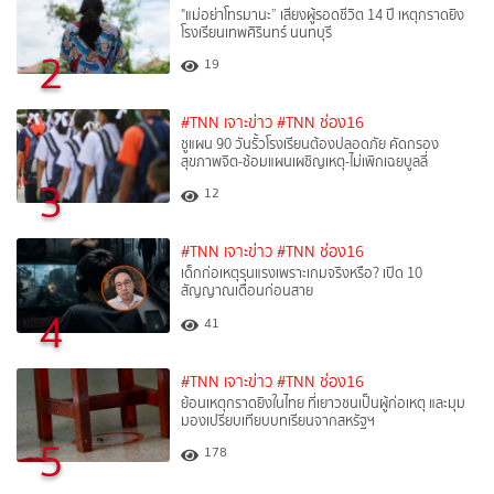
"แม่อย่าโทรมานะ” เสียงผู้รอดชีวิต 14 ปี เหตุกราดยิง
โรงเรียนเทพศิรินทร์ นนทบุรี
2
19
#TNN เจาะข่าว
#TNN ช่อง16
ชูแผน 90 วันรั้วโรงเรียนต้องปลอดภัย คัดกรอง
สุขภาพจิต-ซ้อมแผนเผชิญเหตุ-ไม่เพิกเฉยบูลลี่
3
12
#TNN เจาะข่าว
#TNN ช่อง16
เด็กก่อเหตุรุนแรงเพราะเกมจริงหรือ? เปิด 10
สัญญาณเตือนก่อนสาย
4
41
#TNN เจาะข่าว
#TNN ช่อง16
ย้อนเหตุกราดยิงในไทย ที่เยาวชนเป็นผู้ก่อเหตุ และมุม
มองเปรียบเทียบบทเรียนจากสหรัฐฯ
5
178