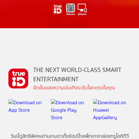
THE NEXT WORLD-CLASS SMART
ENTERTAINMENT
อีกขั้นของความบันเทิงระดับโลกตรงใจคุณ
วันนี้
ดู
สิทธิพิเศษ
อ่าน
เกม
ตาตั้ง
ช้อปปิ้ง
แพ็กเกจ
กล่องทรูไอดีทีวี