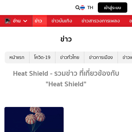
TH
เข้าสู่ระบบ
บคุณ
อ่าน
กีฬา
ข่าว
ข่าวบันเทิง
ข่าวสารวงการเพลง
อ
ข่าว
หน้าแรก
โควิด-19
ข่าวทั่วไทย
ข่าวการเมือง
ข่าว
Heat Shield - รวมข่าว ที่เกี่ยวข้องกับ
"Heat Shield"