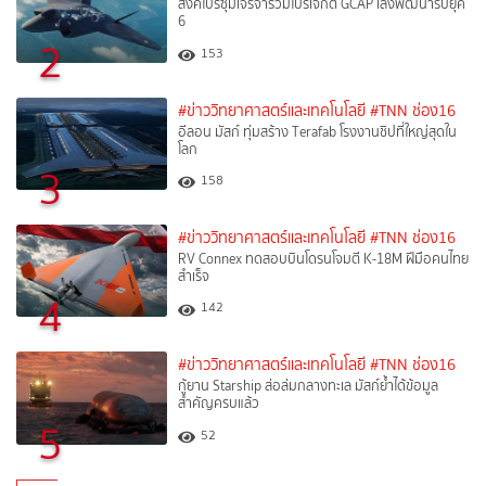
สิงคโปร์ซุ่มเจรจาร่วมโปรเจกต์ GCAP เล็งพัฒนารบยุค
6
2
153
#ข่าววิทยาศาสตร์และเทคโนโลยี
#TNN ช่อง16
อีลอน มัสก์ ทุ่มสร้าง Terafab โรงงานชิปที่ใหญ่สุดใน
โลก
3
158
#ข่าววิทยาศาสตร์และเทคโนโลยี
#TNN ช่อง16
RV Connex ทดสอบบินโดรนโจมตี K-18M ฝีมือคนไทย
สำเร็จ
4
142
#ข่าววิทยาศาสตร์และเทคโนโลยี
#TNN ช่อง16
กู้ยาน Starship ส่อล่มกลางทะเล มัสก์ย้ำได้ข้อมูล
สำคัญครบแล้ว
5
52