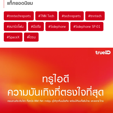
แท็กยอดนิยม
#
tnntechreports
#
TNN Tech
#
techreports
#
tnntech
#
สมาร์ตโฟน
#
มือถือ
#
Sidephone
#
Sidephone SP-01
#
SpaceX
#
โดรน