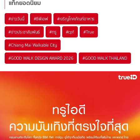
แท็กยอดนิยม
#
ข่าววันนี้
#
ซีพีเอฟ
#
เจริญโภคภัณฑ์อาหาร
#
ข่าวประชาสัมพันธ์
#
ทรู
#
cpf
#
True
#
Chiang Mai Walkable City
#
GOOD WALK DESIGN AWARD 2026
#
GOOD WALK THAILAND