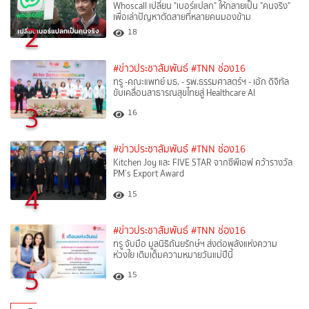
Whoscall เปลี่ยน "เบอร์แปลก" ให้กลายเป็น "คนจริง"
เพื่อเล่าปัญหาตัดสายที่หลายคนมองข้าม
2
18
#ข่าวประชาสัมพันธ์
#TNN ช่อง16
ทรู -คณะแพทย์ มธ. - รพ.ธรรมศาสตร์ฯ - เอ้ก ดิจิทัล
ขับเคลื่อนสาธารณสุขไทยสู่ Healthcare AI
3
16
#ข่าวประชาสัมพันธ์
#TNN ช่อง16
Kitchen Joy และ FIVE STAR จากซีพีเอฟ คว้ารางวัล
PM’s Export Award
4
15
#ข่าวประชาสัมพันธ์
#TNN ช่อง16
ทรู จับมือ มูลนิธิถันยรักษ์ฯ ส่งต่อพลังแห่งความ
ห่วงใย เติมเต็มความหมายวันแม่ปีนี้
5
15