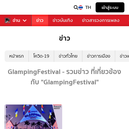
TH
เข้าสู่ระบบ
ับคุณ
อ่าน
กีฬา
ข่าว
ข่าวบันเทิง
ข่าวสารวงการเพลง
ข่าว
หน้าแรก
โควิด-19
ข่าวทั่วไทย
ข่าวการเมือง
ข่าว
GlampingFestival - รวมข่าว ที่เกี่ยวข้อง
กับ "GlampingFestival"