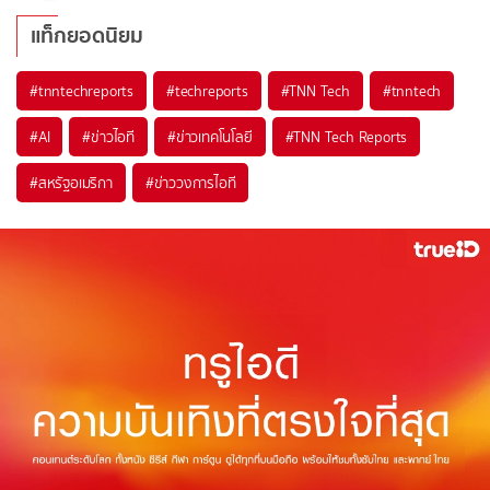
แท็กยอดนิยม
#
tnntechreports
#
techreports
#
TNN Tech
#
tnntech
#
AI
#
ข่าวไอที
#
ข่าวเทคโนโลยี
#
TNN Tech Reports
#
สหรัฐอเมริกา
#
ข่าววงการไอที