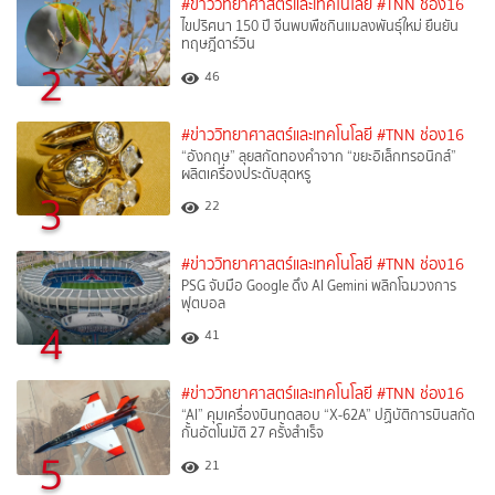
#ข่าววิทยาศาสตร์และเทคโนโลยี
#TNN ช่อง16
ไขปริศนา 150 ปี จีนพบพืชกินแมลงพันธุ์ใหม่ ยืนยัน
ทฤษฎีดาร์วิน
2
46
#ข่าววิทยาศาสตร์และเทคโนโลยี
#TNN ช่อง16
“อังกฤษ” ลุยสกัดทองคำจาก “ขยะอิเล็กทรอนิกส์”
ผลิตเครื่องประดับสุดหรู
3
22
#ข่าววิทยาศาสตร์และเทคโนโลยี
#TNN ช่อง16
PSG จับมือ Google ดึง AI Gemini พลิกโฉมวงการ
ฟุตบอล
4
41
#ข่าววิทยาศาสตร์และเทคโนโลยี
#TNN ช่อง16
“AI” คุมเครื่องบินทดสอบ “X-62A” ปฏิบัติการบินสกัด
กั้นอัตโนมัติ 27 ครั้งสำเร็จ
5
21