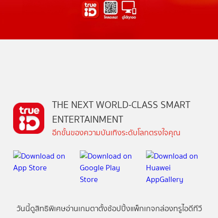
THE NEXT WORLD-CLASS SMART
ENTERTAINMENT
อีกขั้นของความบันเทิงระดับโลกตรงใจคุณ
วันนี้
ดู
สิทธิพิเศษ
อ่าน
เกม
ตาตั้ง
ช้อปปิ้ง
แพ็กเกจ
กล่องทรูไอดีทีวี