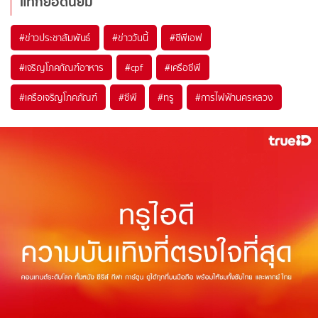
แท็กยอดนิยม
#
ข่าวประชาสัมพันธ์
#
ข่าววันนี้
#
ซีพีเอฟ
#
เจริญโภคภัณฑ์อาหาร
#
cpf
#
เครือซีพี
#
เครือเจริญโภคภัณฑ์
#
ซีพี
#
ทรู
#
การไฟฟ้านครหลวง