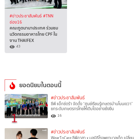
#ข่าวประชาสัมพันธ์
#TNN
ช่อง16
คณะทูตนานาประเทศ ร่วมชม
นวัตกรรมอาหารไทย CPF ใน
งาน THAIFEX
43
ยอดนิยมในตอนนี้
#ข่าวประชาสัมพันธ์
ซีพี แอ็กซ์ตร้า จัดตั้ง “ศูนย์เรียนรู้เกษตรบ้านโนนเขวา”
ยกระดับเกษตรกรไทยให้เติบโตอย่างยั่งยืน
1
16
#ข่าวประชาสัมพันธ์
WearToCare ซีพีอาสา x มูลนิธิโรงพยาบาลเด็ก เปลี่ยน