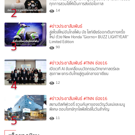
ทุกการสวมใส่ให้เป็นการส่งต่อโอกาส
2
14
#ข่าวประชาสัมพันธ์
สู่สไตล์ใหม่อันไกลโพ้น บัซ ไลท์เยียร์ออกเดินทางครั้ง
ใหม่ ด้วย New Honda "Giorno+ BUZZ LIGHTYEAR"
3
Limited Edition
90
#ข่าวประชาสัมพันธ์
#TNN ช่อง16
เปิดเวที AI ขับเคลื่อนนวัตกรรมวิทยาศาสตร์และ
สุขภาพ ยกระดับไทยสู่ศูนย์กลางอาเซียน
4
12
#ข่าวประชาสัมพันธ์
#TNN ช่อง16
สยามดิสคัฟเวอรี่ ชวนค้นหาของขวัญวันแม่และเมนู
พิเศษ ตอบโจทย์ทุกไลฟ์สไตล์ในวันสำคัญ
5
11