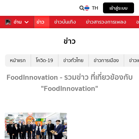
TH
เข้าสู่ระบบ
บคุณ
อ่าน
กีฬา
ข่าว
ข่าวบันเทิง
ข่าวสารวงการเพลง
อ
ข่าว
หน้าแรก
โควิด-19
ข่าวทั่วไทย
ข่าวการเมือง
ข่าว
FoodInnovation - รวมข่าว ที่เกี่ยวข้องกับ
"FoodInnovation"