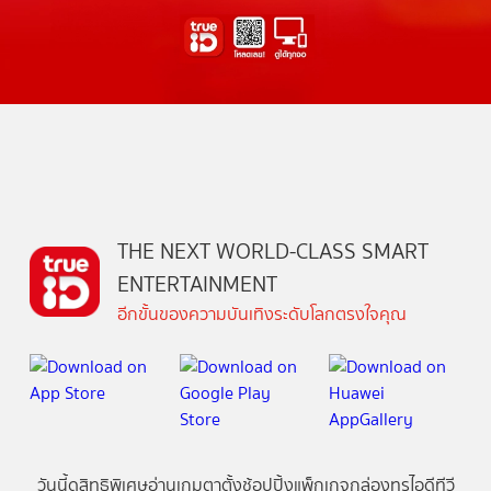
THE NEXT WORLD-CLASS SMART
ENTERTAINMENT
อีกขั้นของความบันเทิงระดับโลกตรงใจคุณ
วันนี้
ดู
สิทธิพิเศษ
อ่าน
เกม
ตาตั้ง
ช้อปปิ้ง
แพ็กเกจ
กล่องทรูไอดีทีวี