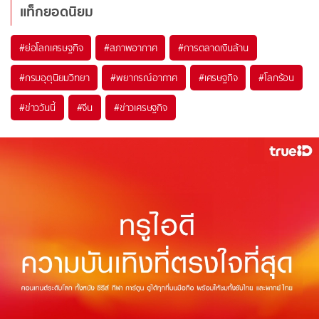
แท็กยอดนิยม
#
ย่อโลกเศรษฐกิจ
#
สภาพอากาศ
#
การตลาดเงินล้าน
#
กรมอุตุนิยมวิทยา
#
พยากรณ์อากาศ
#
เศรษฐกิจ
#
โลกร้อน
#
ข่าววันนี้
#
จีน
#
ข่าวเศรษฐกิจ