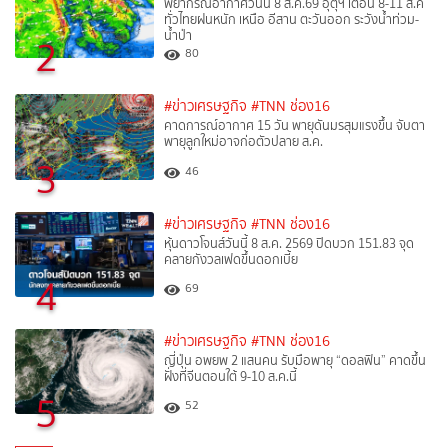
พยากรณ์อากาศวันนี้ 8 ส.ค.69 อุตุฯ เตือน 8-11 ส.ค
ทั่วไทยฝนหนัก เหนือ อีสาน ตะวันออก ระวังน้ำท่วม-
น้ำป่า
2
80
#ข่าวเศรษฐกิจ
#TNN ช่อง16
คาดการณ์อากาศ 15 วัน พายุดันมรสุมแรงขึ้น จับตา
พายุลูกใหม่อาจก่อตัวปลาย ส.ค.
3
46
#ข่าวเศรษฐกิจ
#TNN ช่อง16
หุ้นดาวโจนส์วันนี้ 8 ส.ค. 2569 ปิดบวก 151.83 จุด
คลายกังวลเฟดขึ้นดอกเบี้ย
4
69
#ข่าวเศรษฐกิจ
#TNN ช่อง16
ญี่ปุ่น อพยพ 2 แสนคน รับมือพายุ “ดอลฟิน” คาดขึ้น
ฝั่งที่จีนตอนใต้ 9-10 ส.ค.นี้
5
52