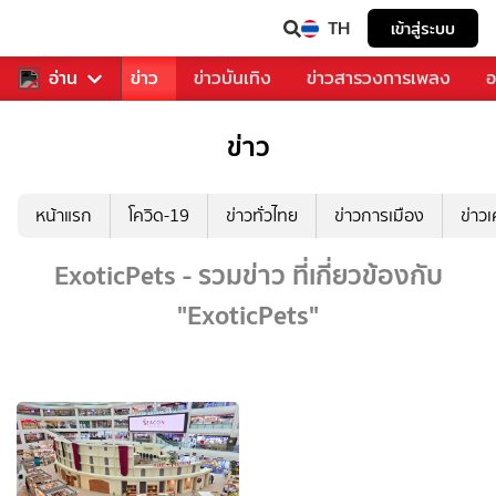
TH
เข้าสู่ระบบ
บคุณ
อ่าน
กีฬา
ข่าว
ข่าวบันเทิง
ข่าวสารวงการเพลง
อ
ข่าว
หน้าแรก
โควิด-19
ข่าวทั่วไทย
ข่าวการเมือง
ข่าว
ExoticPets - รวมข่าว ที่เกี่ยวข้องกับ
"ExoticPets"